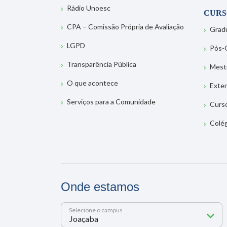
Rádio Unoesc
CURS
CPA – Comissão Própria de Avaliação
Grad
LGPD
Pós-
Transparência Pública
Mest
O que acontece
Exte
Serviços para a Comunidade
Curs
Colé
Onde estamos
Selecione o campus