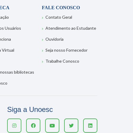
TECA
FALE CONOSCO
tação
Contato Geral
os Usuários
Atendimento ao Estudante
nciona
Ouvidoria
a Virtual
Seja nosso Fornecedor
Trabalhe Conosco
nossas bibliotecas
osco
Siga a Unoesc