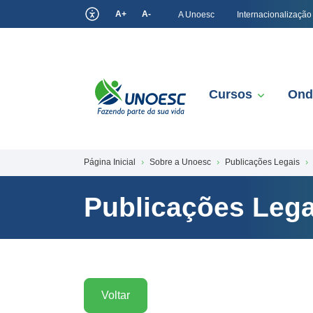
A+
A-
A Unoesc
Internacionalização
Cursos
Ond
Página Inicial
Sobre a Unoesc
Publicações Legais
Publicações Lega
Voltar