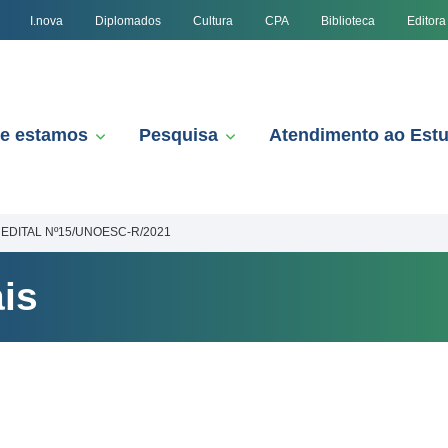
I.nova
Diplomados
Cultura
CPA
Biblioteca
Editora
e estamos
Pesquisa
Atendimento ao Est
EDITAL Nº15/UNOESC-R/2021
is