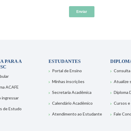
A PARA A
ESTUDANTES
DIPLOM
SC
Portal de Ensino
Consulta
bular
Minhas inscrições
Atualize
ema ACAFE
Secretaria Acadêmica
Diploma D
 ingressar
Calendário Acadêmico
Cursos e
s de Estudo
Atendimento ao Estudante
Fale Con