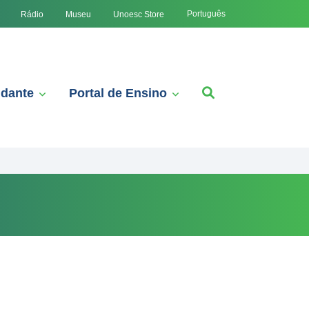
Português
Rádio
Museu
Unoesc Store
udante
Portal de Ensino