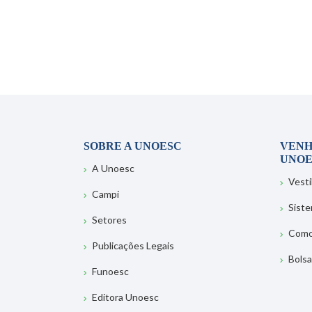
SOBRE A UNOESC
VENH
UNOE
A Unoesc
Vesti
Campi
Sist
Setores
Como
Publicações Legais
Bolsa
Funoesc
Editora Unoesc