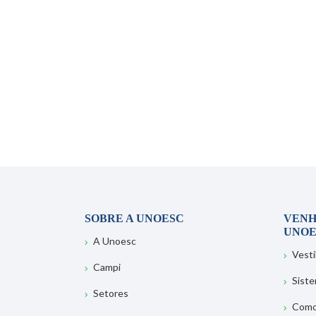
SOBRE A UNOESC
VENH
UNOE
A Unoesc
Vesti
Campi
Sist
Setores
Como