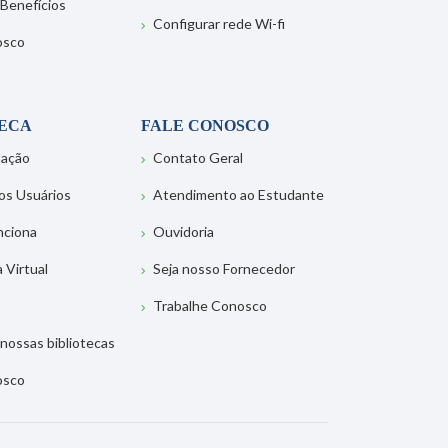
 Benefícios
Configurar rede Wi-fi
osco
TECA
FALE CONOSCO
tação
Contato Geral
os Usuários
Atendimento ao Estudante
nciona
Ouvidoria
a Virtual
Seja nosso Fornecedor
Trabalhe Conosco
nossas bibliotecas
osco