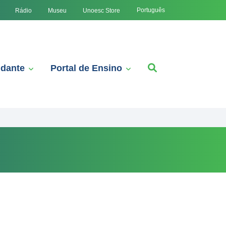
Português
Rádio
Museu
Unoesc Store
udante
Portal de Ensino