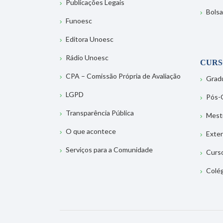
Publicações Legais
Bolsa
Funoesc
Editora Unoesc
Rádio Unoesc
CURS
CPA – Comissão Própria de Avaliação
Grad
LGPD
Pós-
Transparência Pública
Mest
O que acontece
Exte
Serviços para a Comunidade
Curs
Colé