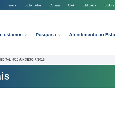
I.nova
Diplomados
Cultura
CPA
Biblioteca
Editora
e estamos
Pesquisa
Atendimento ao Est
EDITAL Nº15 /UNOESC-R/2019
is