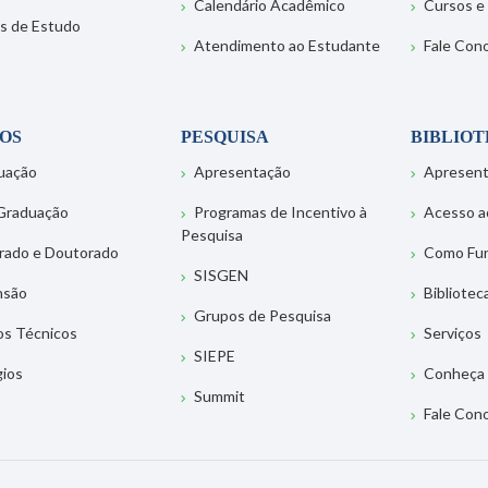
Calendário Acadêmico
Cursos e
s de Estudo
Atendimento ao Estudante
Fale Con
OS
PESQUISA
BIBLIO
uação
Apresentação
Apresen
Graduação
Programas de Incentivo à
Acesso a
Pesquisa
rado e Doutorado
Como Fu
SISGEN
nsão
Bibliotec
Grupos de Pesquisa
os Técnicos
Serviços
SIEPE
gios
Conheça 
Summit
Fale Con