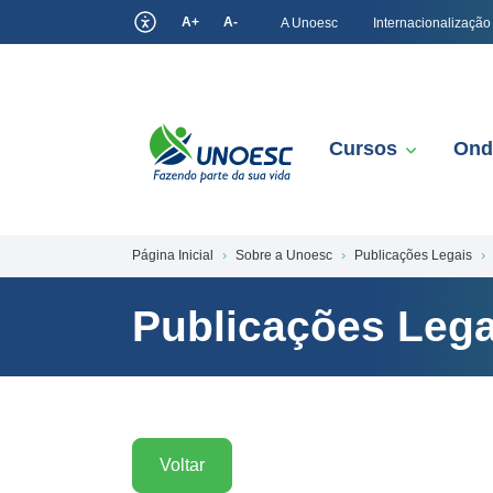
A+
A-
A Unoesc
Internacionalização
Cursos
Ond
Página Inicial
Sobre a Unoesc
Publicações Legais
Publicações Lega
Voltar