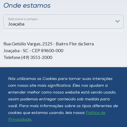
Onde estamos
Selecione o campus
Rua Getúlio Vargas, 2125 - Bairro Flor da Serra
Joaçaba - SC - CEP 89600-000
Telefone (49) 3551-2000
Siga a Unoesc
Nós utilizamos os Cookies para tornar suas interações
com nosso site mais significativa. Eles nos ajudam a
entender melhor como nosso website está sendo usado,
assim podemos entregar conteúdo sob medida para
você. Para mais informações sobre os tipos diferentes de
cookies que estamos usando, leia nossa
Política de
Privacidade
.