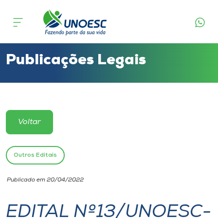
Cursos
Onde estamos
Publicações Legais
Pesquisa
Atendimento ao Estudante
Voltar
Portal de Ensino
Outros Editais
A
Publicado em 20/04/2022
Unoesc
EDITAL Nº13/UNOESC-
Internacionalização