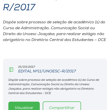
R/2017
I.nova
Dispõe sobre processo de seleção de acadêmico (s) do
Diplomados
Curso de Administração, Comunicação Social ou
Direito da Unoesc Joaçaba, para realizar estágio não
Cultura
obrigatório no Diretório Central dos Estudantes – DCE
CPA
15/03/2017
Biblioteca
EDITAL Nº11/UNOESC-R/2017
Dispõe sobre processo de seleção de acadêmico (s) do Curso de
Editora
Administração, Comunicação Social ou Direito da Unoesc
Joaçaba, para realizar estágio não obrigatório no Diretório
Central dos Estudantes - DCE
Rádio
Visualizar
Compartilhar