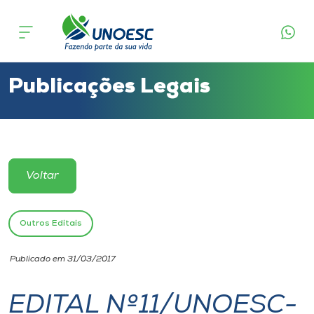
Cursos
Onde estamos
Publicações Legais
Pesquisa
Atendimento ao Estudante
Voltar
Portal de Ensino
Outros Editais
A
Publicado em 31/03/2017
Unoesc
EDITAL Nº11/UNOESC-
Internacionalização