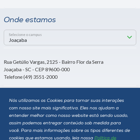
Onde estamos
Selecione o campus
Rua Getúlio Vargas, 2125 - Bairro Flor da Serra
Joaçaba - SC - CEP 89600-000
Telefone (49) 3551-2000
Siga a Unoesc
Nós utilizamos os Cookies para tornar suas interações
com nosso site mais significativa. Eles nos ajudam a
entender melhor como nosso website está sendo usado,
assim podemos entregar conteúdo sob medida para
você. Para mais informações sobre os tipos diferentes de
cookies que estamos usando, leia nossa
Política de