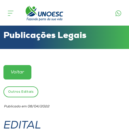
Cursos
Onde estamos
Publicações Legais
Pesquisa
Atendimento ao Estudante
Voltar
Portal de Ensino
Outros Editais
A
Publicado em 08/04/2022
Unoesc
EDITAL
Internacionalização