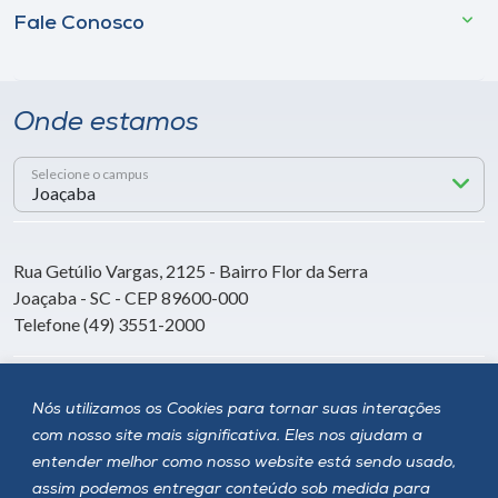
Fale Conosco
Onde estamos
Selecione o campus
Rua Getúlio Vargas, 2125 - Bairro Flor da Serra
Joaçaba - SC - CEP 89600-000
Telefone (49) 3551-2000
Siga a Unoesc
Nós utilizamos os Cookies para tornar suas interações
com nosso site mais significativa. Eles nos ajudam a
entender melhor como nosso website está sendo usado,
assim podemos entregar conteúdo sob medida para