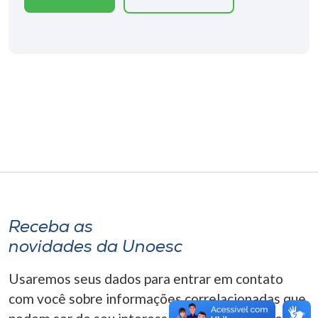
Museu
Unoesc
Store
Selecione
o idioma
A+
Receba as
A-
novidades da Unoesc
Usaremos seus dados para entrar em contato
com você sobre informações correlacionadas que