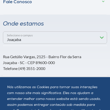
Fale Conosco
Onde estamos
Selecione o campus
Rua Getúlio Vargas, 2125 - Bairro Flor da Serra
Joaçaba - SC - CEP 89600-000
Telefone (49) 3551-2000
Siga a Unoesc
Nós utilizamos os Cookies para tornar suas interações
com nosso site mais significativa. Eles nos ajudam a
entender melhor como nosso website está sendo usado,
assim podemos entregar conteúdo sob medida para