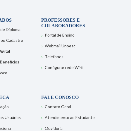
ADOS
PROFESSORES E
COLABORADORES
 de Diploma
Portal de Ensino
 seu Cadastro
Webmail Unoesc
igital
Telefones
 Benefícios
Configurar rede Wi-fi
osco
TECA
FALE CONOSCO
tação
Contato Geral
os Usuários
Atendimento ao Estudante
nciona
Ouvidoria