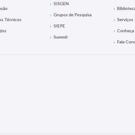
SISGEN
nsão
Bibliotec
Grupos de Pesquisa
os Técnicos
Serviços
SIEPE
gios
Conheça 
Summit
Fale Con