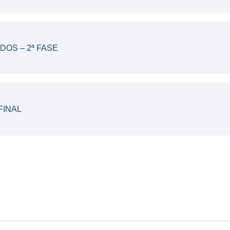
OS – 2ª FASE
FINAL