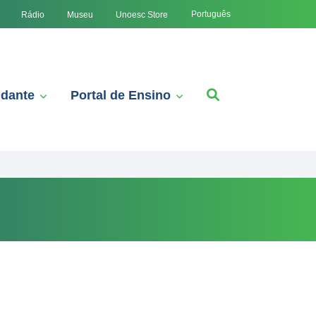
Português
Rádio
Museu
Unoesc Store
udante
Portal de Ensino