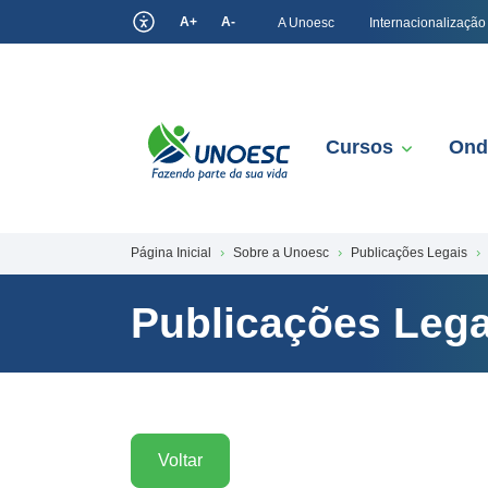
A+
A-
A Unoesc
Internacionalização
Cursos
Ond
Página Inicial
Sobre a Unoesc
Publicações Legais
Publicações Lega
Voltar