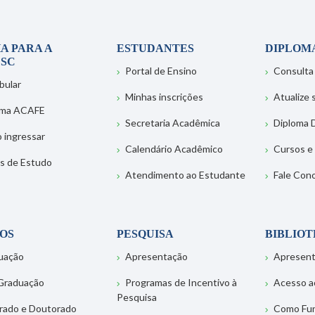
A PARA A
ESTUDANTES
DIPLOM
SC
Portal de Ensino
Consulta
bular
Minhas inscrições
Atualize
ema ACAFE
Secretaria Acadêmica
Diploma D
 ingressar
Calendário Acadêmico
Cursos e
s de Estudo
Atendimento ao Estudante
Fale Con
OS
PESQUISA
BIBLIO
uação
Apresentação
Apresen
Graduação
Programas de Incentivo à
Acesso a
Pesquisa
rado e Doutorado
Como Fu