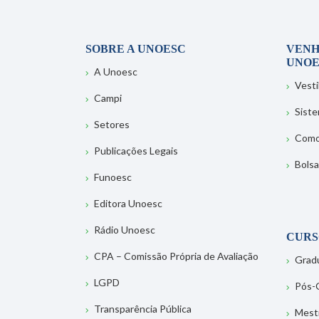
SOBRE A UNOESC
VENH
UNOE
A Unoesc
Vesti
Campi
Sist
Setores
Como
Publicações Legais
Bolsa
Funoesc
Editora Unoesc
Rádio Unoesc
CURS
CPA – Comissão Própria de Avaliação
Grad
LGPD
Pós-
Transparência Pública
Mest