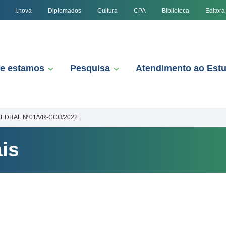
I.nova
Diplomados
Cultura
CPA
Biblioteca
Editora
e estamos
Pesquisa
Atendimento ao Est
EDITAL Nº01/VR-CCO/2022
is