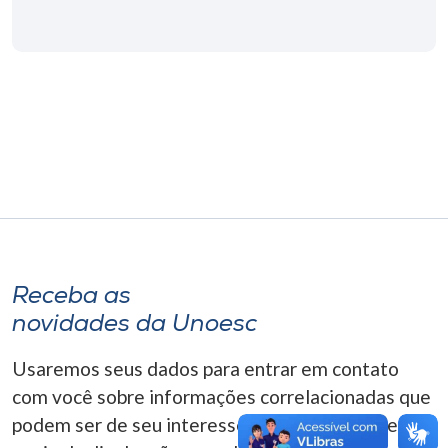
Museu
Unoesc
Store
Selecione
o idioma
Receba as
A+
A-
novidades da Unoesc
Usaremos seus dados para entrar em contato
com você sobre informações correlacionadas que
podem ser de seu interesse. Você pode cancelar o