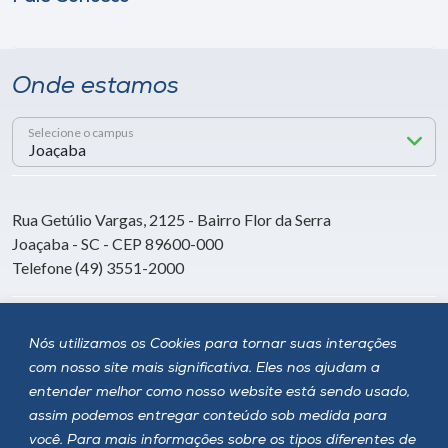
Onde estamos
Selecione o campus
Rua Getúlio Vargas, 2125 - Bairro Flor da Serra
Joaçaba - SC - CEP 89600-000
Telefone (49) 3551-2000
Siga a Unoesc
Nós utilizamos os Cookies para tornar suas interações
com nosso site mais significativa. Eles nos ajudam a
entender melhor como nosso website está sendo usado,
assim podemos entregar conteúdo sob medida para
você. Para mais informações sobre os tipos diferentes de