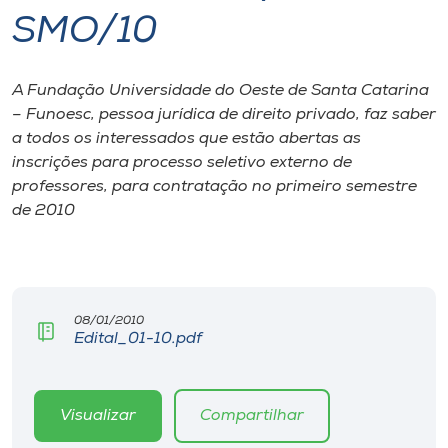
SMO/10
I.nova
A Fundação Universidade do Oeste de Santa Catarina
Diplomados
– Funoesc, pessoa jurídica de direito privado, faz saber
a todos os interessados que estão abertas as
Cultura
inscrições para processo seletivo externo de
professores, para contratação no primeiro semestre
de 2010
CPA
Biblioteca
08/01/2010
Editora
Edital_01-10.pdf
Rádio
Visualizar
Compartilhar