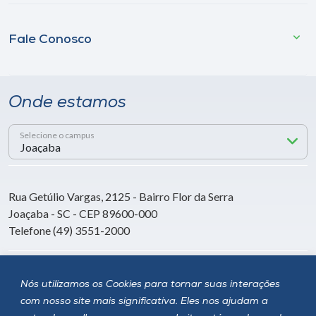
Fale Conosco
Onde estamos
Selecione o campus
Rua Getúlio Vargas, 2125 - Bairro Flor da Serra
Joaçaba - SC - CEP 89600-000
Telefone (49) 3551-2000
Siga a Unoesc
Nós utilizamos os Cookies para tornar suas interações
com nosso site mais significativa. Eles nos ajudam a