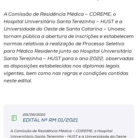
I.nova
A Comissão de Residência Médica – COREME, o
Hospital Universitário Santa Terezinha – HUST e a
Universidade do Oeste de Santa Catarina – Unoesc
Diplomados
tornam pública a abertura de inscrições e estabelecem
normas relativas à realização de Processo Seletivo
Cultura
para Médico Residente junto ao Hospital Universitário
Santa Terezinha – HUST para o ano 2022, observadas
as disposições estabelecidas nos diplomas legais
CPA
vigentes, bem como nas regras e condições contidas
neste edital.
Biblioteca
Editora
29/09/2021
EDITAL Nº RM 01/2021
Rádio
A Comissão de Residência Médica – COREME, o Hospital
Universitário Santa Terezinha - HUST e a Universidade do Oeste