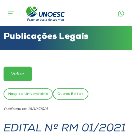
Cursos
Onde estamos
Publicações Legais
Pesquisa
Atendimento ao Estudante
Voltar
Portal de Ensino
Hospital Universitário
Outros Editais
A
Publicado em 16/12/2021
Unoesc
EDITAL Nº RM 01/2021
Internacionalização