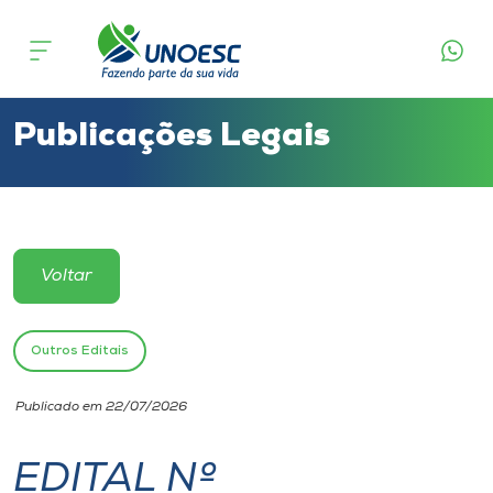
Cursos
Onde estamos
Publicações Legais
Pesquisa
Atendimento ao Estudante
Voltar
Portal de Ensino
Outros Editais
A
Publicado em 22/07/2026
Unoesc
EDITAL Nº
Internacionalização