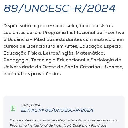
89/UNOESC-R/2024
I.nova
Dispõe sobre o processo de seleção de bolsistas
Diplomados
suplentes para o Programa Institucional de Incentivo
à Docência – Pibid aos estudantes com matrícula em
Cultura
cursos de Licenciatura em Artes, Educação Especial,
Educação Física, Letras/Inglês, Matemática,
Pedagogia, Tecnologia Educacional e Sociologia da
CPA
Universidade do Oeste de Santa Catarina – Unoesc,
e dá outras providências.
Biblioteca
Editora
19/11/2024
EDITAL Nº 89/UNOESC-R/2024
Rádio
Dispõe sobre o processo de seleção de bolsistas suplentes para o
Programa Institucional de Incentivo à Docência - Pibid aos