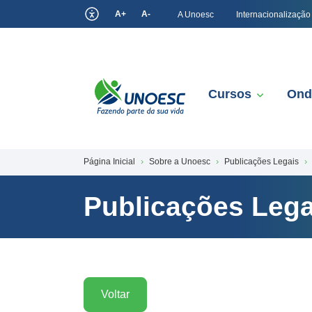
A+
A-
A Unoesc
Internacionalização
Cursos
Ond
Página Inicial
Sobre a Unoesc
Publicações Legais
Publicações Lega
Voltar