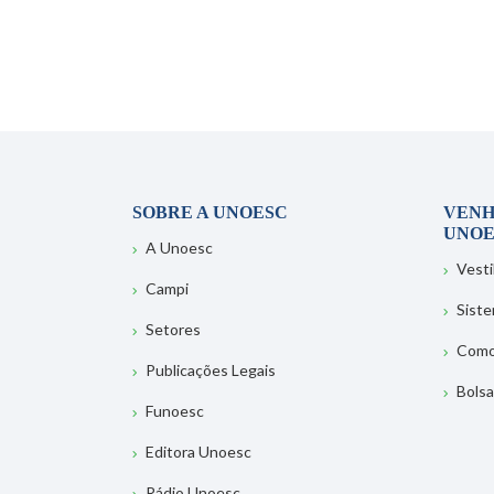
SOBRE A UNOESC
VENH
UNOE
A Unoesc
Vesti
Campi
Sist
Setores
Como
Publicações Legais
Bolsa
Funoesc
Editora Unoesc
Rádio Unoesc