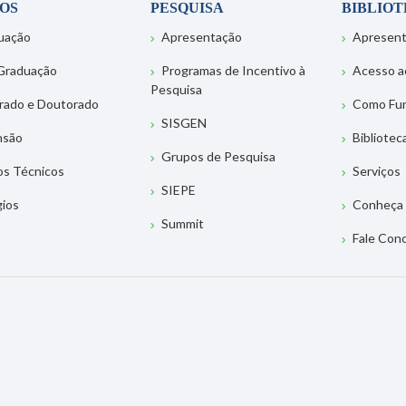
OS
PESQUISA
BIBLIO
uação
Apresentação
Apresen
Graduação
Programas de Incentivo à
Acesso a
Pesquisa
rado e Doutorado
Como Fu
SISGEN
nsão
Bibliotec
Grupos de Pesquisa
os Técnicos
Serviços
SIEPE
gios
Conheça 
Summit
Fale Con