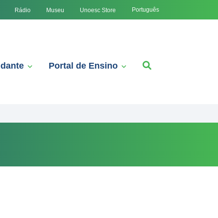
Português
Rádio
Museu
Unoesc Store
udante
Portal de Ensino