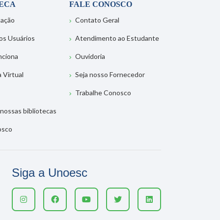
TECA
FALE CONOSCO
tação
Contato Geral
os Usuários
Atendimento ao Estudante
nciona
Ouvidoria
a Virtual
Seja nosso Fornecedor
Trabalhe Conosco
nossas bibliotecas
osco
Siga a Unoesc