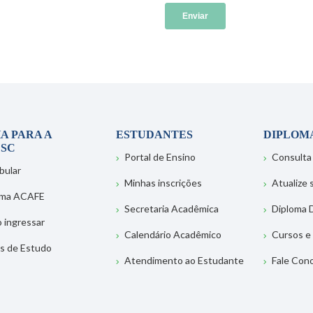
A PARA A
ESTUDANTES
DIPLOM
SC
Portal de Ensino
Consulta
bular
Minhas inscrições
Atualize
ema ACAFE
Secretaria Acadêmica
Diploma D
 ingressar
Calendário Acadêmico
Cursos e
s de Estudo
Atendimento ao Estudante
Fale Con