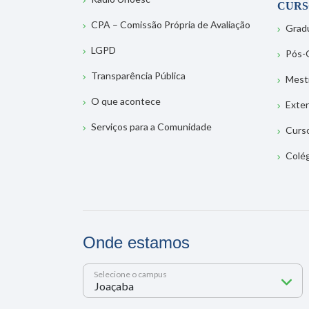
CURS
CPA – Comissão Própria de Avaliação
Grad
LGPD
Pós-
Transparência Pública
Mest
O que acontece
Exte
Serviços para a Comunidade
Curs
Colé
Onde estamos
Selecione o campus