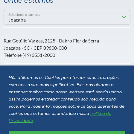
Onde estamos
Selecione o campus
Rua Getúlio Vargas, 2125 - Bairro Flor da Serra
Joaçaba - SC - CEP 89600-000
Telefone (49) 3551-2000
Siga a Unoesc
Nós utilizamos os Cookies para tornar suas interações
com nosso site mais significativa. Eles nos ajudam a
entender melhor como nosso website está sendo usado,
assim podemos entregar conteúdo sob medida para
você. Para mais informações sobre os tipos diferentes de
cookies que estamos usando, leia nossa
Política de
Privacidade
.