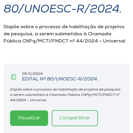
80/UNOESC-R/2024.
I.nova
Dispõe sobre o processo de habilitação de projetos
Diplomados
de pesquisa, a serem submetidos à Chamada
Pública CNPq/MCTI/FNDCT nº 44/2024 – Universal.
Cultura
CPA
05/11/2024
EDITAL Nº 80/UNOESC-R/2024.
Biblioteca
Dispõe sobre o processo de habilitação de projetos de pesquisa,
a serem submetidos à Chamada Pública CNPq/MCTI/FNDCT nº
Editora
44/2024 - Universal.
Rádio
Visualizar
Compartilhar