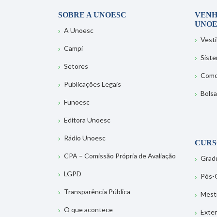
SOBRE A UNOESC
VENH
UNOE
A Unoesc
Vesti
Campi
Sist
Setores
Como
Publicações Legais
Bolsa
Funoesc
Editora Unoesc
Rádio Unoesc
CURS
CPA – Comissão Própria de Avaliação
Grad
LGPD
Pós-
Transparência Pública
Mest
O que acontece
Exte