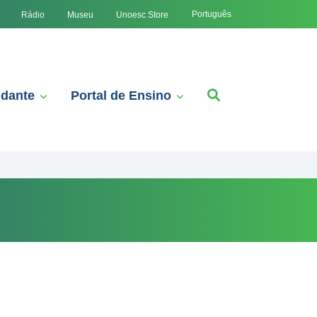
Português
Rádio
Museu
Unoesc Store
udante
Portal de Ensino