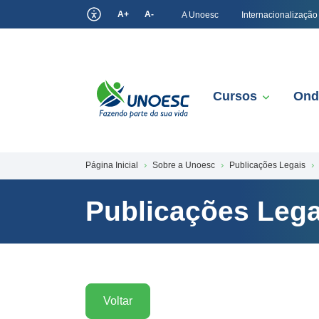
A+
A-
A Unoesc
Internacionalização
Cursos
Ond
Página Inicial
Sobre a Unoesc
Publicações Legais
Publicações Lega
Voltar