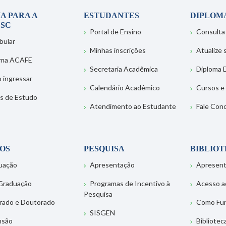
A PARA A
ESTUDANTES
DIPLOM
SC
Portal de Ensino
Consulta
bular
Minhas inscrições
Atualize
ema ACAFE
Secretaria Acadêmica
Diploma D
 ingressar
Calendário Acadêmico
Cursos e
s de Estudo
Atendimento ao Estudante
Fale Con
OS
PESQUISA
BIBLIO
uação
Apresentação
Apresen
Graduação
Programas de Incentivo à
Acesso a
Pesquisa
rado e Doutorado
Como Fu
SISGEN
nsão
Bibliotec