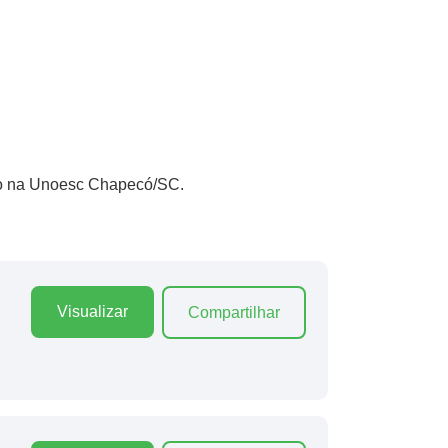
ido na Unoesc Chapecó/SC.
Visualizar
Compartilhar