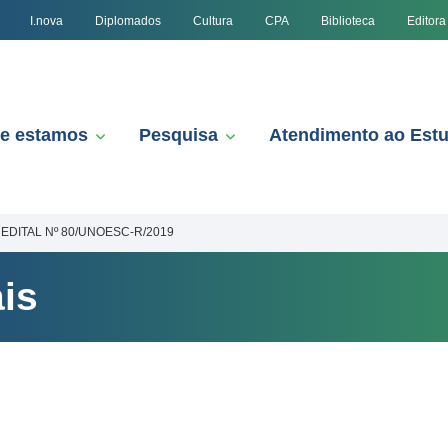
I.nova
Diplomados
Cultura
CPA
Biblioteca
Editora
e estamos
Pesquisa
Atendimento ao Est
EDITAL Nº 80/UNOESC-R/2019
is