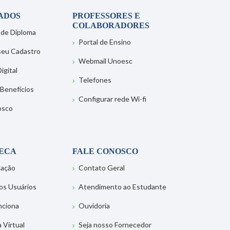
ADOS
PROFESSORES E
COLABORADORES
 de Diploma
Portal de Ensino
 seu Cadastro
Webmail Unoesc
igital
Telefones
 Benefícios
Configurar rede Wi-fi
osco
TECA
FALE CONOSCO
tação
Contato Geral
os Usuários
Atendimento ao Estudante
nciona
Ouvidoria
a Virtual
Seja nosso Fornecedor