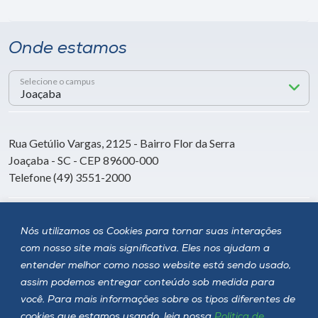
Onde estamos
Selecione o campus
Rua Getúlio Vargas, 2125 - Bairro Flor da Serra
Joaçaba - SC - CEP 89600-000
Telefone (49) 3551-2000
Siga a Unoesc
Nós utilizamos os Cookies para tornar suas interações
com nosso site mais significativa. Eles nos ajudam a
entender melhor como nosso website está sendo usado,
assim podemos entregar conteúdo sob medida para
você. Para mais informações sobre os tipos diferentes de
cookies que estamos usando, leia nossa
Política de