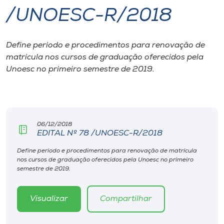
/UNOESC-R/2018
I.nova
Define período e procedimentos para renovação de
Diplomados
matrícula nos cursos de graduação oferecidos pela
Unoesc no primeiro semestre de 2019.
Cultura
CPA
06/12/2018
EDITAL Nº 78 /UNOESC-R/2018
Biblioteca
Define período e procedimentos para renovação de matrícula
nos cursos de graduação oferecidos pela Unoesc no primeiro
Editora
semestre de 2019.
Rádio
Visualizar
Compartilhar