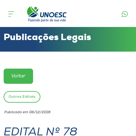
Cursos
Onde estamos
Publicações Legais
Pesquisa
Atendimento ao Estudante
Voltar
Portal de Ensino
Outros Editais
A
Publicado em 06/12/2018
Unoesc
EDITAL Nº 78
Internacionalização