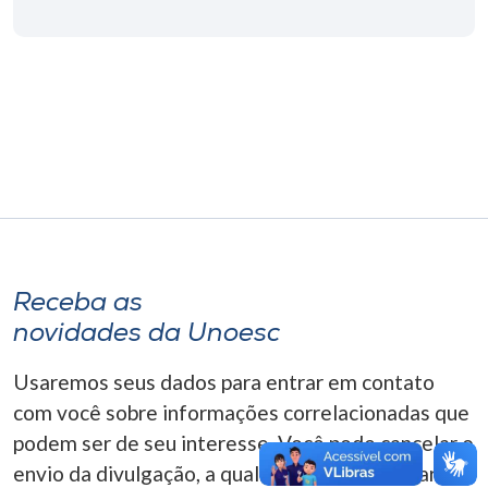
Museu
Unoesc
Store
Selecione
o idioma
Receba as
A+
novidades da Unoesc
A-
Usaremos seus dados para entrar em contato
com você sobre informações correlacionadas que
podem ser de seu interesse. Você pode cancelar o
envio da divulgação, a qualquer momento. Para