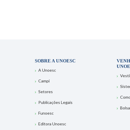
SOBRE A UNOESC
VENH
UNOE
A Unoesc
Vesti
Campi
Sist
Setores
Como
Publicações Legais
Bolsa
Funoesc
Editora Unoesc