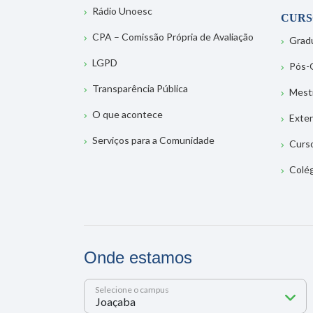
Rádio Unoesc
CURS
CPA – Comissão Própria de Avaliação
Grad
LGPD
Pós-
Transparência Pública
Mest
O que acontece
Exte
Serviços para a Comunidade
Curs
Colé
Onde estamos
Selecione o campus