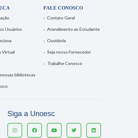
TECA
FALE CONOSCO
tação
Contato Geral
os Usuários
Atendimento ao Estudante
nciona
Ouvidoria
a Virtual
Seja nosso Fornecedor
Trabalhe Conosco
nossas bibliotecas
osco
Siga a Unoesc