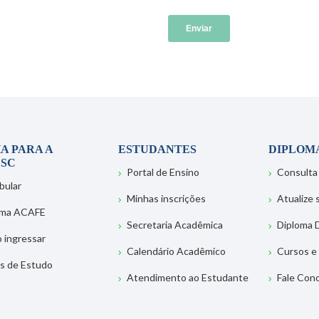
A PARA A
ESTUDANTES
DIPLOM
SC
Portal de Ensino
Consulta
bular
Minhas inscrições
Atualize
ema ACAFE
Secretaria Acadêmica
Diploma D
 ingressar
Calendário Acadêmico
Cursos e
s de Estudo
Atendimento ao Estudante
Fale Con