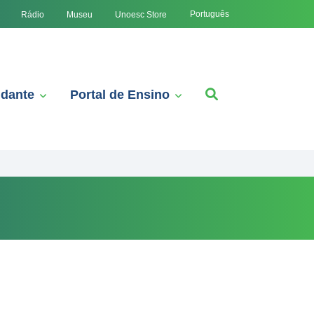
Português
Rádio
Museu
Unoesc Store
udante
Portal de Ensino