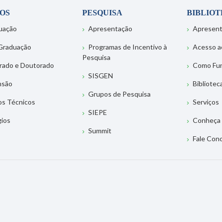
OS
PESQUISA
BIBLIO
uação
Apresentação
Apresen
Graduação
Programas de Incentivo à
Acesso a
Pesquisa
rado e Doutorado
Como Fu
SISGEN
nsão
Bibliotec
Grupos de Pesquisa
os Técnicos
Serviços
SIEPE
gios
Conheça 
Summit
Fale Con