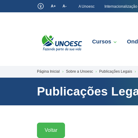
A+
A-
A Unoesc
Internacionalização
Cursos
Ond
Página Inicial
Sobre a Unoesc
Publicações Legais
Publicações Lega
Voltar