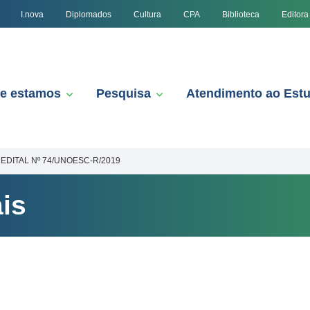
I.nova
Diplomados
Cultura
CPA
Biblioteca
Editora
e estamos
Pesquisa
Atendimento ao Est
EDITAL Nº 74/UNOESC-R/2019
is