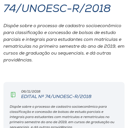
74/UNOESC-R/2018
I.nova
Dispõe sobre o processo de cadastro socioeconômico
Diplomados
para classificação e concessão de bolsas de estudo
parciais e integrais para estudantes com matrículas e
Cultura
rematrículas no primeiro semestre do ano de 2019, em
cursos de graduação ou sequenciais, e dá outras
providências.
CPA
Biblioteca
06/11/2018
Editora
EDITAL Nº 74/UNOESC-R/2018
Dispõe sobre o processo de cadastro socioeconômico para
classificação e concessão de bolsas de estudo parciais e
Rádio
integrais para estudantes com matrículas e rematrículas no
primeiro semestre do ano de 2019, em cursos de graduação ou
sequenciais, e dá outras providências.