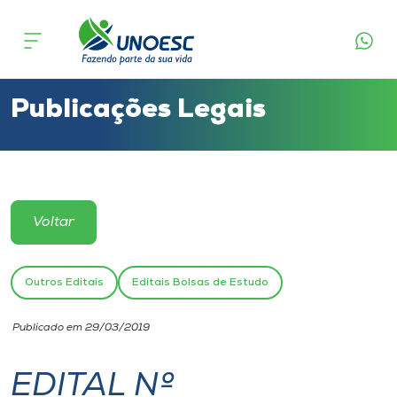
Cursos
Onde estamos
Publicações Legais
Pesquisa
Atendimento ao Estudante
Voltar
Portal de Ensino
Outros Editais
Editais Bolsas de Estudo
A
Publicado em 29/03/2019
Unoesc
EDITAL Nº
Internacionalização