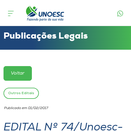
Cursos
Onde estamos
Publicações Legais
Pesquisa
Atendimento ao Estudante
Voltar
Portal de Ensino
Outros Editais
A
Publicado em 01/02/2017
Unoesc
EDITAL Nº 74/Unoesc-
Internacionalização