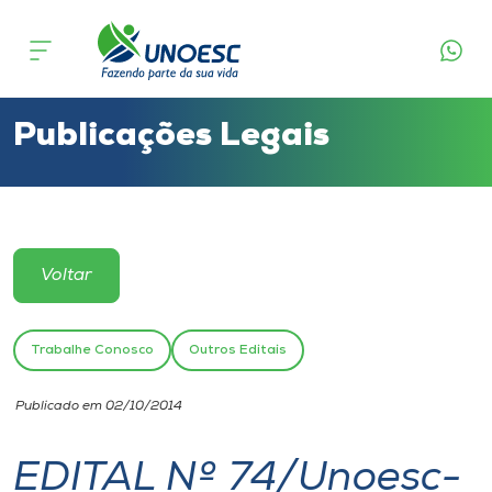
Cursos
Onde estamos
Publicações Legais
Pesquisa
Atendimento ao Estudante
Voltar
Portal de Ensino
Trabalhe Conosco
Outros Editais
A
Publicado em 02/10/2014
Unoesc
EDITAL Nº 74/Unoesc-
Internacionalização