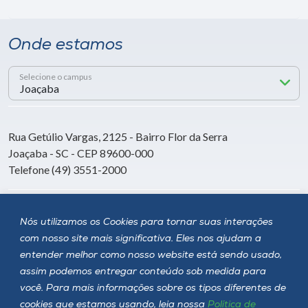
Onde estamos
Selecione o campus
Rua Getúlio Vargas, 2125 - Bairro Flor da Serra
Joaçaba - SC - CEP 89600-000
Telefone (49) 3551-2000
Siga a Unoesc
Nós utilizamos os Cookies para tornar suas interações
com nosso site mais significativa. Eles nos ajudam a
entender melhor como nosso website está sendo usado,
assim podemos entregar conteúdo sob medida para
você. Para mais informações sobre os tipos diferentes de
cookies que estamos usando, leia nossa
Política de