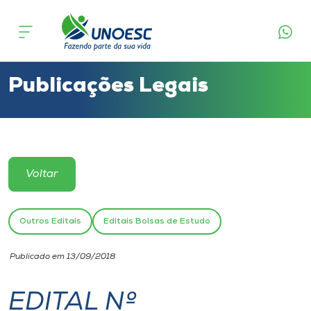
Cursos
Onde estamos
Publicações Legais
Pesquisa
Atendimento ao Estudante
Voltar
Portal de Ensino
Outros Editais
Editais Bolsas de Estudo
A
Publicado em 13/09/2018
Unoesc
EDITAL Nº
Internacionalização