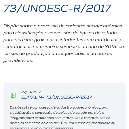
73/UNOESC-R/2017
I.nova
Dispõe sobre o processo de cadastro socioeconômico
Diplomados
para classificação e concessão de bolsas de estudo
parciais e integrais para estudantes com matrículas e
Cultura
rematrículas no primeiro semestre do ano de 2018, em
cursos de graduação ou sequenciais, e dá outras
providências.
CPA
Biblioteca
27/10/2017
Editora
EDITAL Nº 73/UNOESC-R/2017
Dispõe sobre o processo de cadastro socioeconômico para
classificação e concessão de bolsas de estudo parciais e
Rádio
integrais para estudantes com matrículas e rematrículas no
primeiro semestre do ano de 2018, em cursos de graduação ou
sequenciais, e dá outras providências.