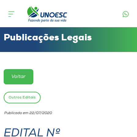
Cursos
Onde estamos
Publicações Legais
Pesquisa
Atendimento ao Estudante
Voltar
Portal de Ensino
Outros Editais
A
Publicado em 22/07/2020
Unoesc
EDITAL Nº
Internacionalização