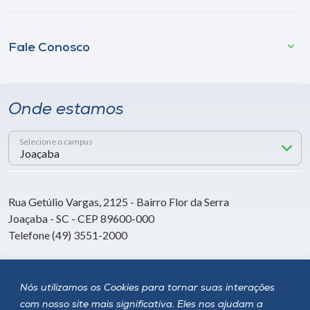
Fale Conosco
Onde estamos
Selecione o campus
Rua Getúlio Vargas, 2125 - Bairro Flor da Serra
Joaçaba - SC - CEP 89600-000
Telefone (49) 3551-2000
Siga a Unoesc
Nós utilizamos os Cookies para tornar suas interações
com nosso site mais significativa. Eles nos ajudam a