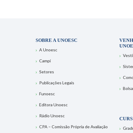
SOBRE A UNOESC
VENH
UNOE
A Unoesc
Vesti
Campi
Sist
Setores
Como
Publicações Legais
Bolsa
Funoesc
Editora Unoesc
Rádio Unoesc
CURS
CPA – Comissão Própria de Avaliação
Grad