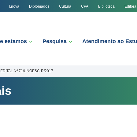
I.nova
Diplomados
Cultura
CPA
Biblioteca
Editora
e estamos
Pesquisa
Atendimento ao Est
EDITAL Nº 71/UNOESC-R/2017
is