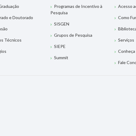
Graduação
Programas de Incentivo à
Acesso a
Pesquisa
rado e Doutorado
Como Fu
SISGEN
nsão
Bibliotec
Grupos de Pesquisa
os Técnicos
Serviços
SIEPE
gios
Conheça 
Summit
Fale Con