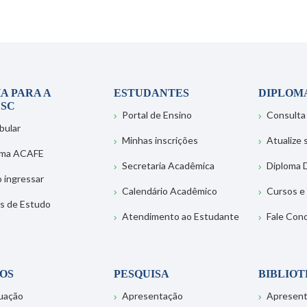
A PARA A
ESTUDANTES
DIPLOM
SC
Portal de Ensino
Consulta
bular
Minhas inscrições
Atualize
ema ACAFE
Secretaria Acadêmica
Diploma D
 ingressar
Calendário Acadêmico
Cursos e
s de Estudo
Atendimento ao Estudante
Fale Con
OS
PESQUISA
BIBLIO
uação
Apresentação
Apresen