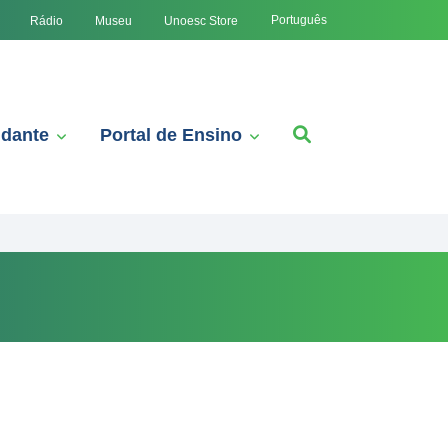
Português
Rádio
Museu
Unoesc Store
udante
Portal de Ensino