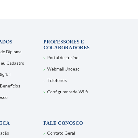
ADOS
PROFESSORES E
COLABORADORES
 de Diploma
Portal de Ensino
 seu Cadastro
Webmail Unoesc
igital
Telefones
 Benefícios
Configurar rede Wi-fi
osco
TECA
FALE CONOSCO
tação
Contato Geral