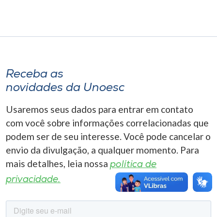
Museu
Unoesc
Store
Receba as
novidades da Unoesc
Selecione
o idioma
Usaremos seus dados para entrar em contato
com você sobre informações correlacionadas que
podem ser de seu interesse. Você pode cancelar o
A+
envio da divulgação, a qualquer momento. Para
A-
mais detalhes, leia nossa
política de
privacidade.