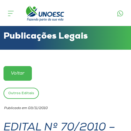
Cursos
Onde estamos
Publicações Legais
Pesquisa
Atendimento ao Estudante
Voltar
Portal de Ensino
Outros Editais
A
Publicado em 03/11/2010
Unoesc
EDITAL Nº 70/2010 –
Internacionalização