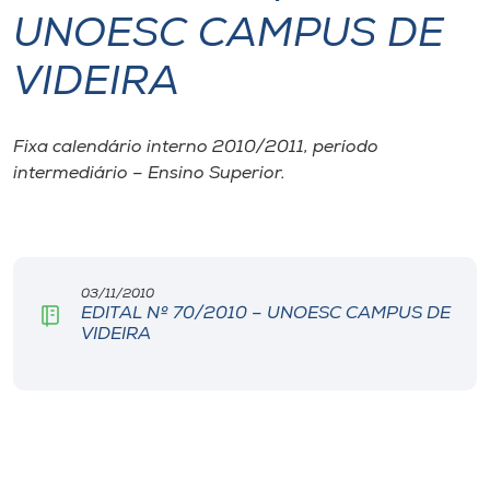
UNOESC CAMPUS DE
I.nova
VIDEIRA
Diplomados
Fixa calendário interno 2010/2011, período
intermediário – Ensino Superior.
Cultura
CPA
03/11/2010
Biblioteca
EDITAL Nº 70/2010 – UNOESC CAMPUS DE
VIDEIRA
Editora
Rádio