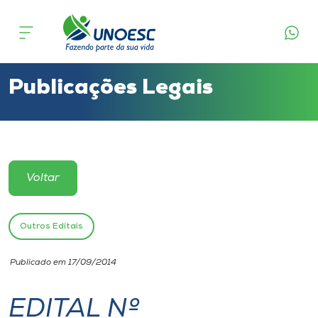
Cursos
Onde estamos
Publicações Legais
Pesquisa
Atendimento ao Estudante
Voltar
Portal de Ensino
Outros Editais
A
Publicado em 17/09/2014
Unoesc
EDITAL Nº
Internacionalização