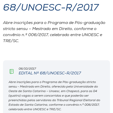
68/UNOESC-R/2017
I.nova
Abre inscrições para o Programa de Pós-graduação
Diplomados
stricto sensu – Mestrado em Direito, conforme o
convênio n.º 006/2017, celebrado entre UNOESC e
Cultura
TRE/SC.
CPA
06/10/2017
Biblioteca
EDITAL Nº 68/UNOESC-R/2017
Abre inscrições para o Programa de Pós-graduação stricto
Editora
sensu - Mestrado em Direito, oferecido pela Universidade do
Oeste de Santa Catarina – Unoesc, em Chapecó, para as 04
(quatro) vagas a serem concorridas e que poderão ser
Rádio
preenchidas pelos servidores do Tribunal Regional Eleitoral do
Estado de Santa Catarina, conforme o convênio n.º 006/2017,
celebrado entre UNOESC e TRE/SC.