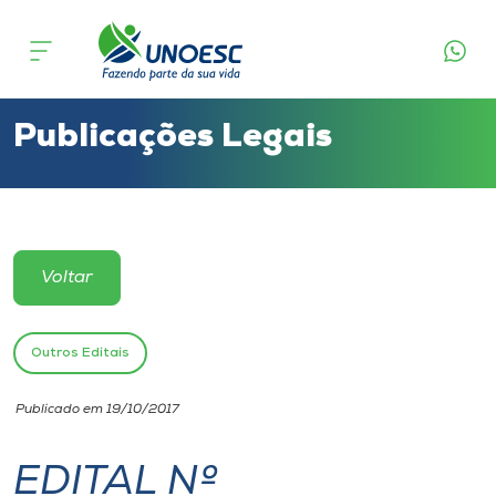
Cursos
Onde estamos
Publicações Legais
Pesquisa
Atendimento ao Estudante
Voltar
Portal de Ensino
Outros Editais
A
Publicado em 19/10/2017
Unoesc
EDITAL Nº
Internacionalização