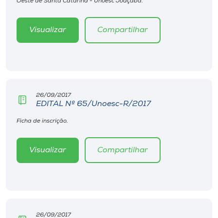
Oeste de Santa Catarina - Unoesc Joaçaba.
Museu
Visualizar
Compartilhar
Unoesc
Store
Selecione
26/09/2017
o idioma
EDITAL Nº 65/Unoesc-R/2017
Ficha de inscrição.
A+
Visualizar
Compartilhar
A-
26/09/2017