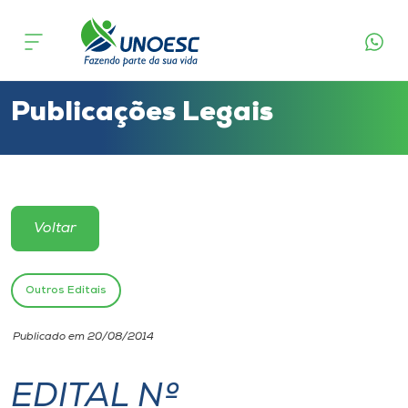
Cursos
Onde estamos
Publicações Legais
Pesquisa
Atendimento ao Estudante
Voltar
Portal de Ensino
Outros Editais
A
Publicado em 20/08/2014
Unoesc
EDITAL Nº
Internacionalização