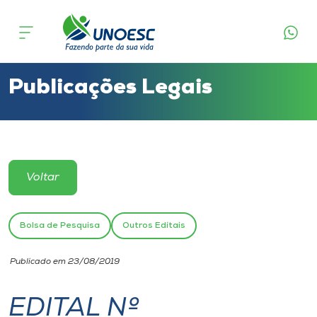
Cursos
Onde estamos
Publicações Legais
Pesquisa
Atendimento ao Estudante
Voltar
Portal de Ensino
Bolsa de Pesquisa
Outros Editais
A
Publicado em 23/08/2019
Unoesc
EDITAL Nº
Internacionalização