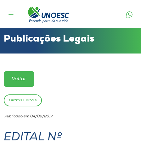
Cursos
Onde estamos
Publicações Legais
Pesquisa
Atendimento ao Estudante
Voltar
Portal de Ensino
Outros Editais
A
Publicado em 04/09/2017
Unoesc
EDITAL Nº
Internacionalização