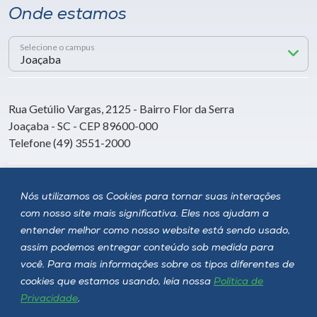
Onde estamos
Selecione o campus
Rua Getúlio Vargas, 2125 - Bairro Flor da Serra
Joaçaba - SC - CEP 89600-000
Telefone (49) 3551-2000
Siga a Unoesc
Nós utilizamos os Cookies para tornar suas interações
com nosso site mais significativa. Eles nos ajudam a
entender melhor como nosso website está sendo usado,
assim podemos entregar conteúdo sob medida para
você. Para mais informações sobre os tipos diferentes de
cookies que estamos usando, leia nossa
Política de
Privacidade
.