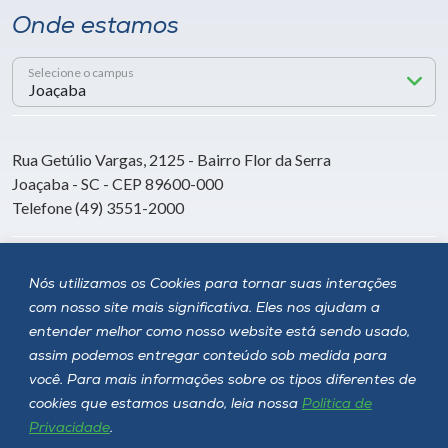
Onde estamos
Selecione o campus
Rua Getúlio Vargas, 2125 - Bairro Flor da Serra
Joaçaba - SC - CEP 89600-000
Telefone (49) 3551-2000
Siga a Unoesc
Nós utilizamos os Cookies para tornar suas interações
com nosso site mais significativa. Eles nos ajudam a
entender melhor como nosso website está sendo usado,
assim podemos entregar conteúdo sob medida para
você. Para mais informações sobre os tipos diferentes de
cookies que estamos usando, leia nossa
Política de
Privacidade
.