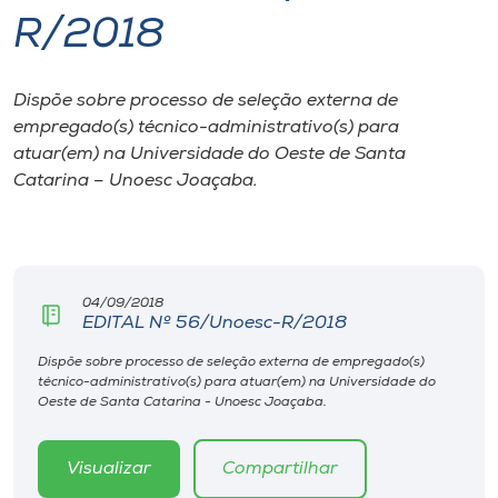
R/2018
I.nova
Dispõe sobre processo de seleção externa de
Diplomados
empregado(s) técnico-administrativo(s) para
atuar(em) na Universidade do Oeste de Santa
Cultura
Catarina – Unoesc Joaçaba.
CPA
04/09/2018
Biblioteca
EDITAL Nº 56/Unoesc-R/2018
Dispõe sobre processo de seleção externa de empregado(s)
Editora
técnico-administrativo(s) para atuar(em) na Universidade do
Oeste de Santa Catarina - Unoesc Joaçaba.
Rádio
Visualizar
Compartilhar