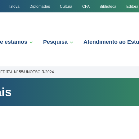
I.nova
Diplomados
Cultura
CPA
Biblioteca
Editora
e estamos
Pesquisa
Atendimento ao Est
EDITAL Nº 55/UNOESC-R/2024
is