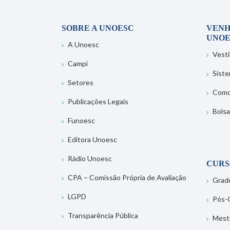
SOBRE A UNOESC
VENH
UNOE
A Unoesc
Vesti
Campi
Sist
Setores
Como
Publicações Legais
Bolsa
Funoesc
Editora Unoesc
Rádio Unoesc
CURS
CPA – Comissão Própria de Avaliação
Grad
LGPD
Pós-
Transparência Pública
Mest