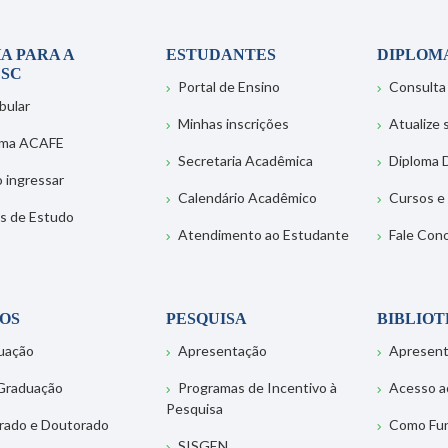
A PARA A
ESTUDANTES
DIPLOM
SC
Portal de Ensino
Consulta
bular
Minhas inscrições
Atualize
ema ACAFE
Secretaria Acadêmica
Diploma D
 ingressar
Calendário Acadêmico
Cursos e
s de Estudo
Atendimento ao Estudante
Fale Con
OS
PESQUISA
BIBLIO
uação
Apresentação
Apresen
Graduação
Programas de Incentivo à
Acesso a
Pesquisa
rado e Doutorado
Como Fu
SISGEN