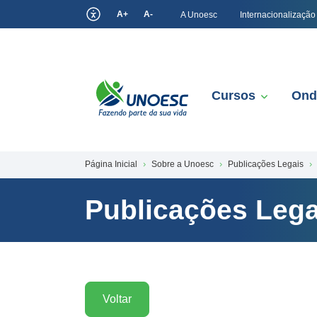
A+
A-
A Unoesc
Internacionalização
Cursos
Ond
Página Inicial
Sobre a Unoesc
Publicações Legais
Publicações Lega
Voltar