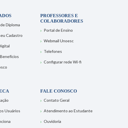
ADOS
PROFESSORES E
COLABORADORES
 de Diploma
Portal de Ensino
 seu Cadastro
Webmail Unoesc
igital
Telefones
 Benefícios
Configurar rede Wi-fi
osco
TECA
FALE CONOSCO
tação
Contato Geral
os Usuários
Atendimento ao Estudante
nciona
Ouvidoria