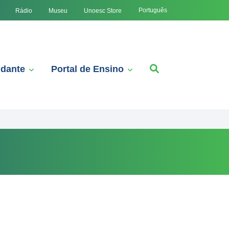
Português
Rádio
Museu
Unoesc Store
udante
Portal de Ensino