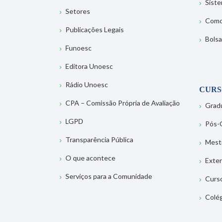
Sist
Setores
Como
Publicações Legais
Bolsa
Funoesc
Editora Unoesc
Rádio Unoesc
CURS
CPA – Comissão Própria de Avaliação
Grad
LGPD
Pós-
Transparência Pública
Mest
O que acontece
Exte
Serviços para a Comunidade
Curs
Colé