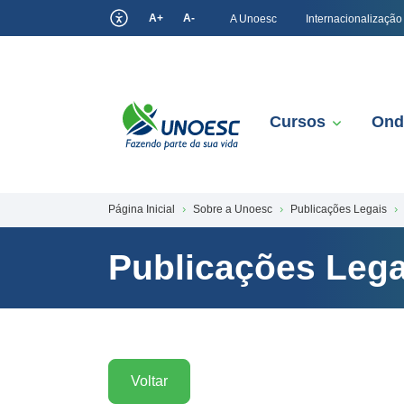
A+
A-
A Unoesc
Internacionalização
Cursos
Ond
Página Inicial
Sobre a Unoesc
Publicações Legais
Publicações Lega
Voltar