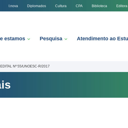
I.nova
Diplomados
Cultura
CPA
Biblioteca
Editora
e estamos
Pesquisa
Atendimento ao Est
EDITAL Nº 55/UNOESC-R/2017
is