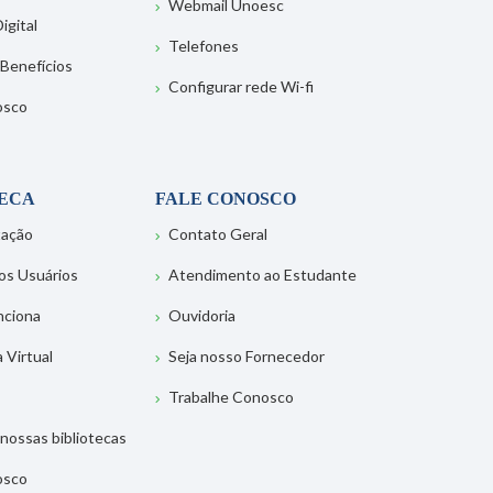
Webmail Unoesc
igital
Telefones
 Benefícios
Configurar rede Wi-fi
osco
TECA
FALE CONOSCO
tação
Contato Geral
os Usuários
Atendimento ao Estudante
nciona
Ouvidoria
a Virtual
Seja nosso Fornecedor
Trabalhe Conosco
nossas bibliotecas
osco