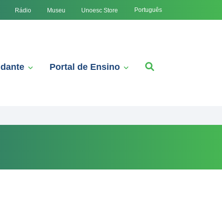
Português
Rádio
Museu
Unoesc Store
udante
Portal de Ensino