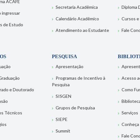
ema ACAFE
Secretaria Acadêmica
Diploma D
 ingressar
Calendário Acadêmico
Cursos e
s de Estudo
Atendimento ao Estudante
Fale Con
OS
PESQUISA
BIBLIO
uação
Apresentação
Apresen
Graduação
Programas de Incentivo à
Acesso a
Pesquisa
rado e Doutorado
Como Fu
SISGEN
nsão
Bibliotec
Grupos de Pesquisa
os Técnicos
Serviços
SIEPE
gios
Conheça 
Summit
Fale Con