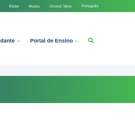
Português
Rádio
Museu
Unoesc Store
udante
Portal de Ensino