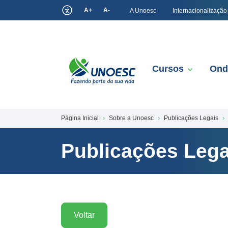
A+
A-
A Unoesc
Internacionalização
Cursos
Ond
Página Inicial
Sobre a Unoesc
Publicações Legais
Publicações Lega
Voltar