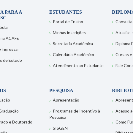
A PARA A
ESTUDANTES
DIPLOM
SC
Portal de Ensino
Consulta
bular
Minhas inscrições
Atualize
ema ACAFE
Secretaria Acadêmica
Diploma D
 ingressar
Calendário Acadêmico
Cursos e
s de Estudo
Atendimento ao Estudante
Fale Con
OS
PESQUISA
BIBLIO
uação
Apresentação
Apresen
Graduação
Programas de Incentivo à
Acesso a
Pesquisa
rado e Doutorado
Como Fu
SISGEN
nsão
Bibliotec