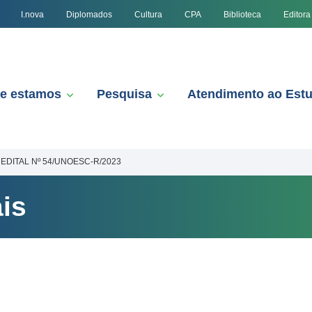
I.nova
Diplomados
Cultura
CPA
Biblioteca
Editora
e estamos
Pesquisa
Atendimento ao Est
EDITAL Nº 54/UNOESC-R/2023
is