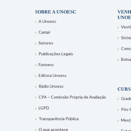
SOBRE A UNOESC
VENH
UNOE
A Unoesc
Vesti
Campi
Sist
Setores
Como
Publicações Legais
Bolsa
Funoesc
Editora Unoesc
Rádio Unoesc
CURS
CPA – Comissão Própria de Avaliação
Grad
LGPD
Pós-
Transparência Pública
Mest
O que acontece
Exte