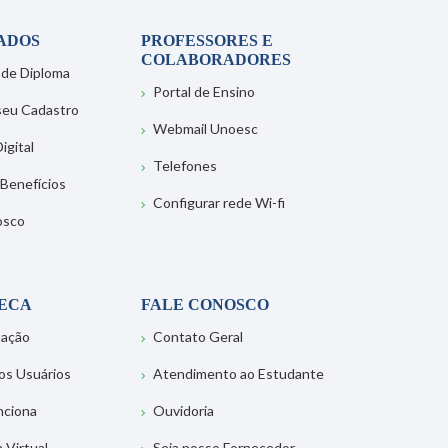
ADOS
PROFESSORES E
COLABORADORES
 de Diploma
Portal de Ensino
 seu Cadastro
Webmail Unoesc
igital
Telefones
 Benefícios
Configurar rede Wi-fi
osco
TECA
FALE CONOSCO
tação
Contato Geral
os Usuários
Atendimento ao Estudante
nciona
Ouvidoria
a Virtual
Seja nosso Fornecedor