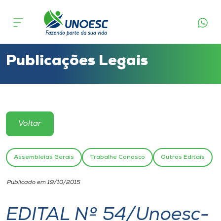
Cursos
Onde estamos
Publicações Legais
Pesquisa
Atendimento ao Estudante
Voltar
Portal de Ensino
Assembleias Gerais
Trabalhe Conosco
Outros Editais
A
Publicado em 19/10/2015
Unoesc
EDITAL Nº 54/Unoesc-
Internacionalização