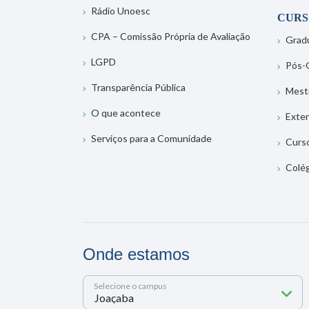
Rádio Unoesc
CURS
CPA – Comissão Própria de Avaliação
Grad
LGPD
Pós-
Transparência Pública
Mest
O que acontece
Exte
Serviços para a Comunidade
Curs
Colé
Onde estamos
Selecione o campus