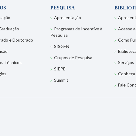
OS
PESQUISA
BIBLIO
uação
Apresentação
Apresen
Graduação
Programas de Incentivo à
Acesso a
Pesquisa
rado e Doutorado
Como Fu
SISGEN
nsão
Bibliotec
Grupos de Pesquisa
os Técnicos
Serviços
SIEPE
gios
Conheça 
Summit
Fale Con