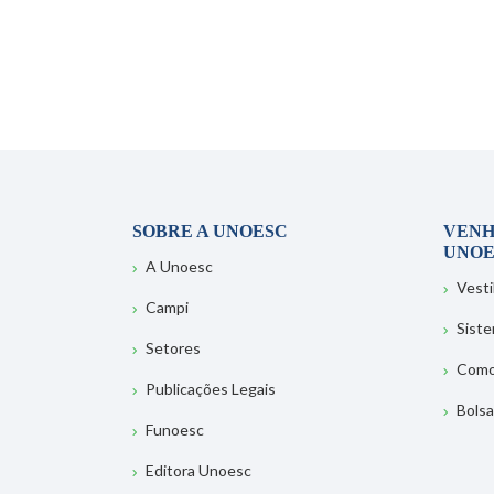
SOBRE A UNOESC
VENH
UNOE
A Unoesc
Vesti
Campi
Sist
Setores
Como
Publicações Legais
Bolsa
Funoesc
Editora Unoesc