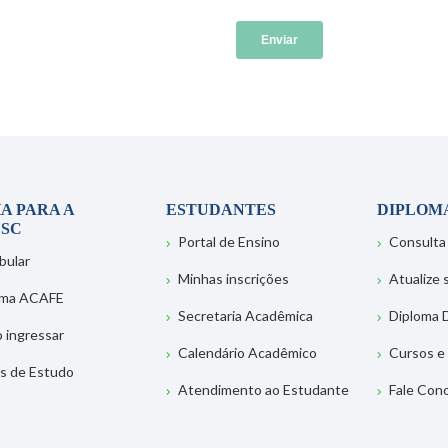
A PARA A
ESTUDANTES
DIPLOM
SC
Portal de Ensino
Consulta
bular
Minhas inscrições
Atualize
ema ACAFE
Secretaria Acadêmica
Diploma D
 ingressar
Calendário Acadêmico
Cursos e
s de Estudo
Atendimento ao Estudante
Fale Con