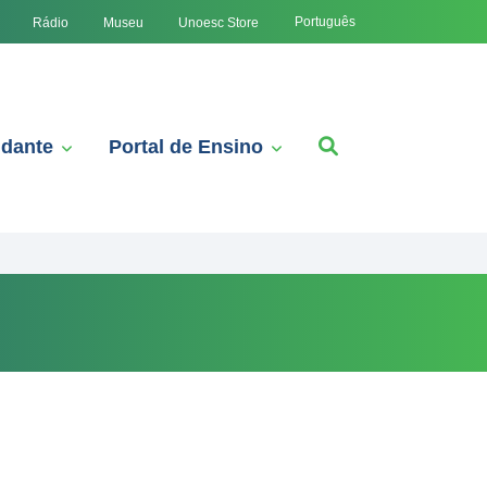
Português
Rádio
Museu
Unoesc Store
udante
Portal de Ensino