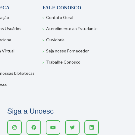
TECA
FALE CONOSCO
tação
Contato Geral
os Usuários
Atendimento ao Estudante
nciona
Ouvidoria
a Virtual
Seja nosso Fornecedor
Trabalhe Conosco
nossas bibliotecas
osco
Siga a Unoesc