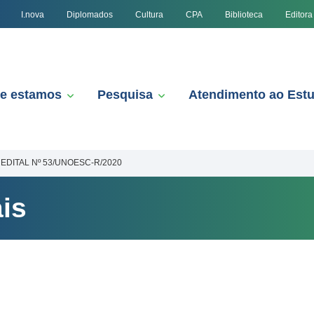
I.nova
Diplomados
Cultura
CPA
Biblioteca
Editora
e estamos
Pesquisa
Atendimento ao Est
EDITAL Nº 53/UNOESC-R/2020
is