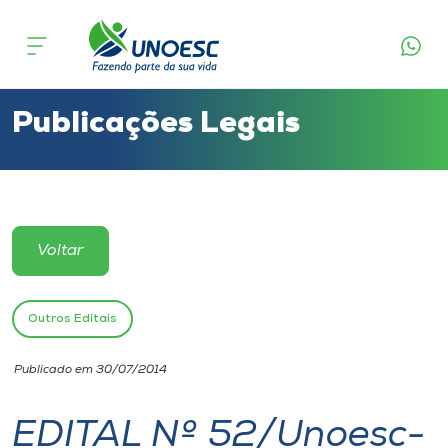
Cursos
Onde estamos
Publicações Legais
Pesquisa
Atendimento ao Estudante
Voltar
Portal de Ensino
Outros Editais
A
Publicado em 30/07/2014
Unoesc
EDITAL Nº 52/Unoesc-
Internacionalização