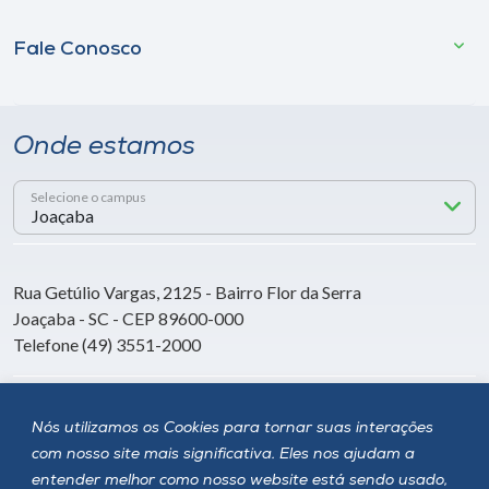
Fale Conosco
Onde estamos
Selecione o campus
Rua Getúlio Vargas, 2125 - Bairro Flor da Serra
Joaçaba - SC - CEP 89600-000
Telefone (49) 3551-2000
Siga a Unoesc
Nós utilizamos os Cookies para tornar suas interações
com nosso site mais significativa. Eles nos ajudam a
entender melhor como nosso website está sendo usado,