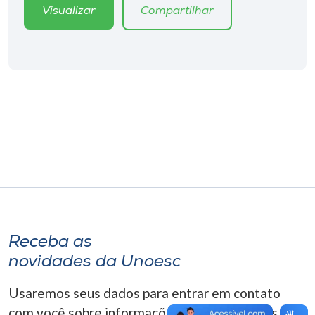
Museu
Visualizar
Compartilhar
Unoesc
Store
Selecione
o idioma
A+
A-
Receba as
novidades da Unoesc
Usaremos seus dados para entrar em contato
com você sobre informações correlacionadas que