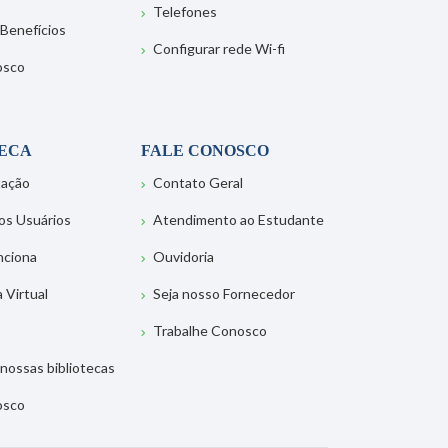
Telefones
 Benefícios
Configurar rede Wi-fi
osco
TECA
FALE CONOSCO
tação
Contato Geral
os Usuários
Atendimento ao Estudante
nciona
Ouvidoria
a Virtual
Seja nosso Fornecedor
Trabalhe Conosco
nossas bibliotecas
osco