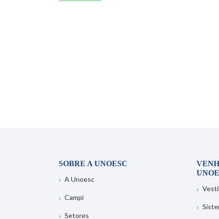
SOBRE A UNOESC
VENH
UNOE
A Unoesc
Vesti
Campi
Sist
Setores