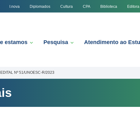
I.nova
Diplomados
Cultura
CPA
Biblioteca
Editora
e estamos
Pesquisa
Atendimento ao Est
EDITAL Nº 51/UNOESC-R/2023
is