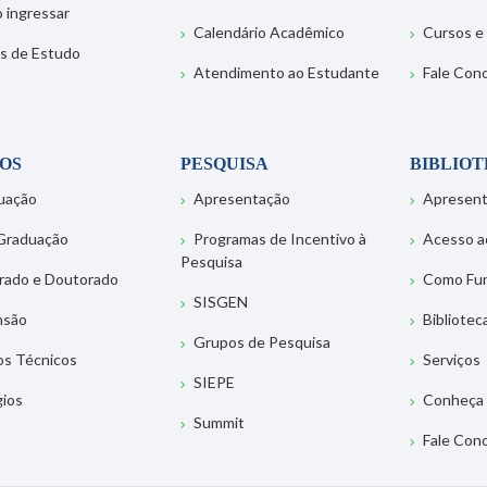
 ingressar
Calendário Acadêmico
Cursos e
s de Estudo
Atendimento ao Estudante
Fale Con
OS
PESQUISA
BIBLIO
uação
Apresentação
Apresen
Graduação
Programas de Incentivo à
Acesso a
Pesquisa
rado e Doutorado
Como Fu
SISGEN
nsão
Bibliotec
Grupos de Pesquisa
os Técnicos
Serviços
SIEPE
gios
Conheça 
Summit
Fale Con