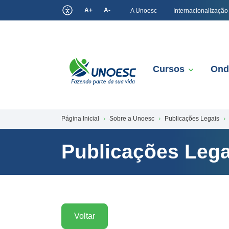
A+
A-
A Unoesc
Internacionalização
Cursos
Ond
Página Inicial
Sobre a Unoesc
Publicações Legais
Publicações Lega
Voltar