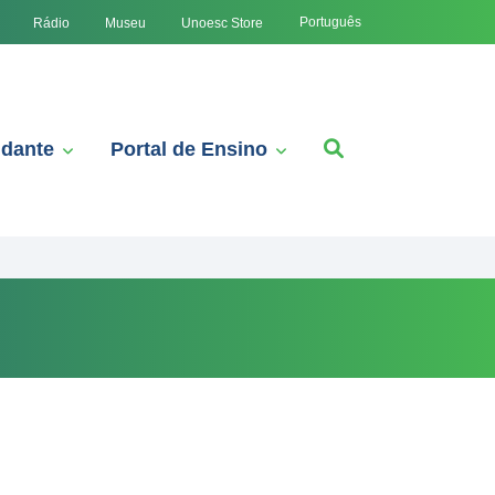
Português
Rádio
Museu
Unoesc Store
udante
Portal de Ensino