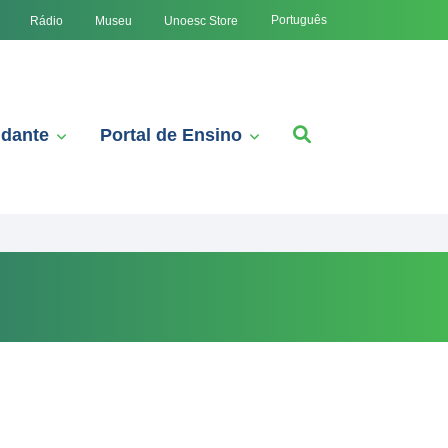
Português
Rádio
Museu
Unoesc Store
udante
Portal de Ensino