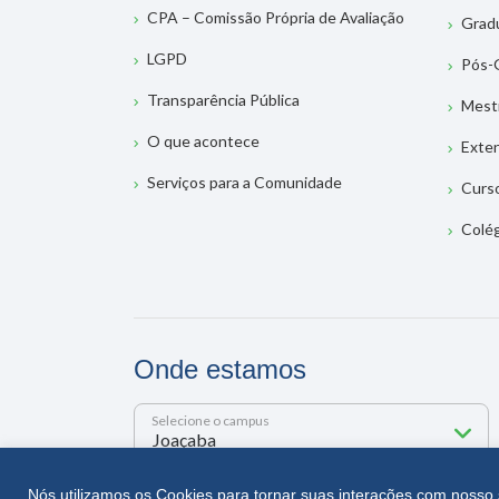
CPA – Comissão Própria de Avaliação
Grad
LGPD
Pós-
Transparência Pública
Mest
O que acontece
Exte
Serviços para a Comunidade
Curs
Colé
Onde estamos
Selecione o campus
Rua Getúlio Vargas, 2125 - Bairro Flor da Serra
Nós utilizamos os Cookies para tornar suas interações com nosso 