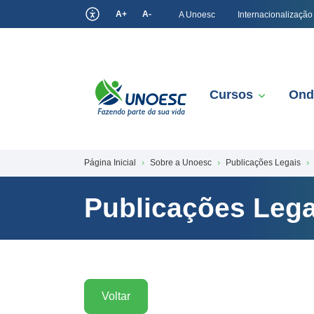
A+
A-
A Unoesc
Internacionalização
Cursos
Ond
Página Inicial
Sobre a Unoesc
Publicações Legais
Publicações Lega
Voltar