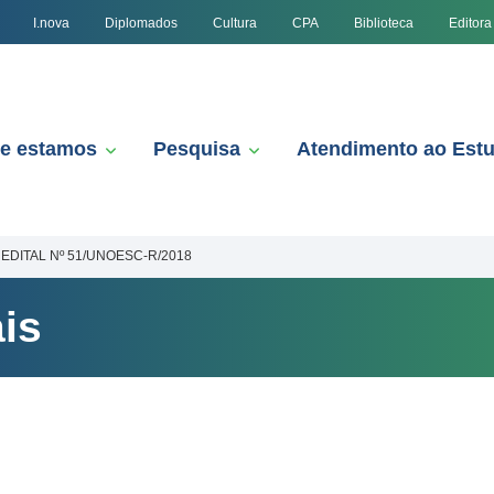
I.nova
Diplomados
Cultura
CPA
Biblioteca
Editora
e estamos
Pesquisa
Atendimento ao Est
EDITAL Nº 51/UNOESC-R/2018
is