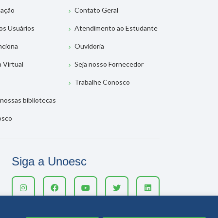
tação
Contato Geral
os Usuários
Atendimento ao Estudante
nciona
Ouvidoria
a Virtual
Seja nosso Fornecedor
Trabalhe Conosco
nossas bibliotecas
osco
Siga a Unoesc