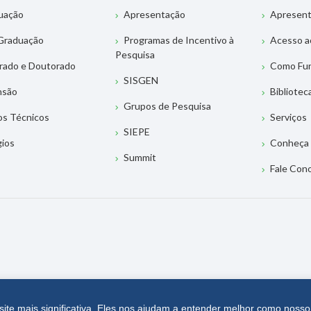
uação
Apresentação
Apresen
Graduação
Programas de Incentivo à
Acesso a
Pesquisa
rado e Doutorado
Como Fu
SISGEN
nsão
Bibliotec
Grupos de Pesquisa
os Técnicos
Serviços
SIEPE
gios
Conheça 
Summit
Fale Con
site mais significativa. Eles nos ajudam a entender melhor como nosso