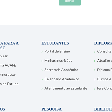
A PARA A
ESTUDANTES
DIPLOM
SC
Portal de Ensino
Consulta
bular
Minhas inscrições
Atualize
ema ACAFE
Secretaria Acadêmica
Diploma D
 ingressar
Calendário Acadêmico
Cursos e
s de Estudo
Atendimento ao Estudante
Fale Con
OS
PESQUISA
BIBLIO