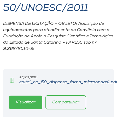
50/UNOESC/2011
I.nova
DISPENSA DE LICITAÇÃO – OBJETO: Aquisição de
Diplomados
equipamentos para atendimento ao Convênio com a
Fundação de Apoio à Pesquisa Científica e Tecnológica
Cultura
do Estado de Santa Catarina – FAPESC sob nº
9.362/2010-9:
CPA
Biblioteca
23/09/2011
edital_no_50_dispensa_forno_microondas1.pd
Editora
Visualizar
Compartilhar
Rádio