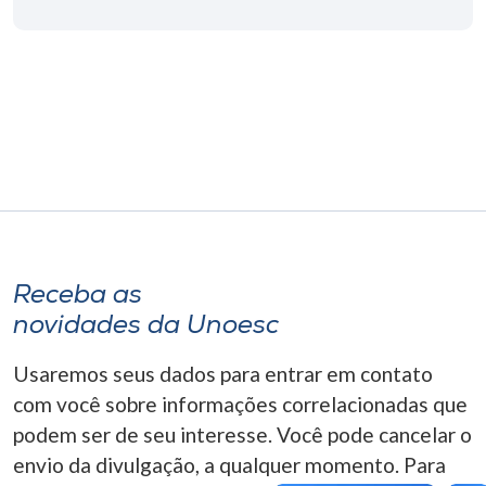
Museu
Unoesc
Store
Selecione
o idioma
Receba as
A+
novidades da Unoesc
A-
Usaremos seus dados para entrar em contato
com você sobre informações correlacionadas que
podem ser de seu interesse. Você pode cancelar o
envio da divulgação, a qualquer momento. Para