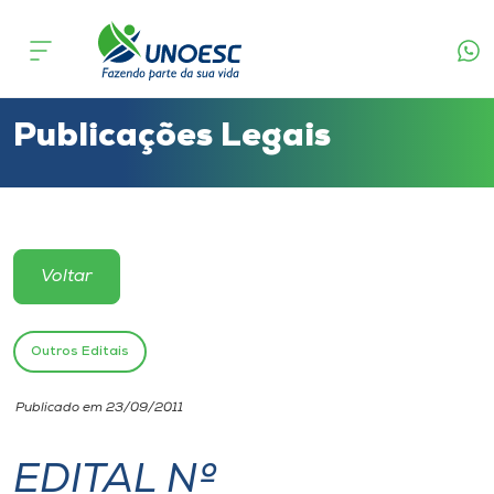
Cursos
Onde estamos
Publicações Legais
Pesquisa
Atendimento ao Estudante
Voltar
Portal de Ensino
Outros Editais
A
Publicado em 23/09/2011
Unoesc
EDITAL Nº
Internacionalização