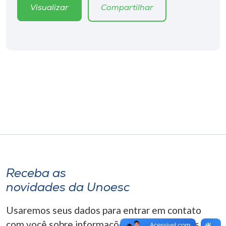
Museu
Visualizar
Compartilhar
Unoesc
Store
Selecione
o idioma
A+
A-
Receba as
novidades da Unoesc
Usaremos seus dados para entrar em contato
com você sobre informações correlacionadas que