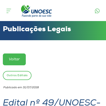
Cursos
Onde estamos
Publicações Legais
Pesquisa
Atendimento ao Estudante
Voltar
Portal de Ensino
Outros Editais
A
Publicado em 31/07/2018
Unoesc
Edital nº 49/UNOESC-
Internacionalização