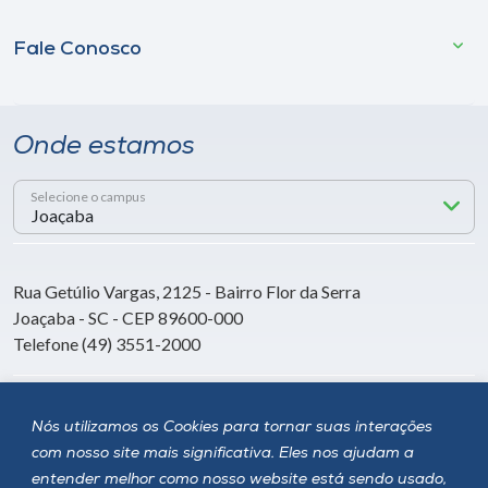
Fale Conosco
Onde estamos
Selecione o campus
Rua Getúlio Vargas, 2125 - Bairro Flor da Serra
Joaçaba - SC - CEP 89600-000
Telefone (49) 3551-2000
Siga a Unoesc
Nós utilizamos os Cookies para tornar suas interações
com nosso site mais significativa. Eles nos ajudam a
entender melhor como nosso website está sendo usado,