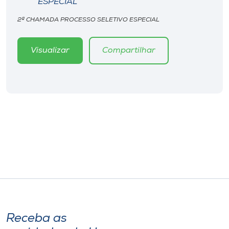
ESPECIAL
Museu
2ª CHAMADA PROCESSO SELETIVO ESPECIAL
Unoesc
Store
Visualizar
Compartilhar
Selecione
o idioma
A+
A-
Receba as