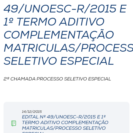
49/UNOESC-R/2015 E
I.nova
1º TERMO ADITIVO
Diplomados
COMPLEMENTAÇÃO
MATRICULAS/PROCES
Cultura
SELETIVO ESPECIAL
CPA
2ª CHAMADA PROCESSO SELETIVO ESPECIAL
Biblioteca
Editora
14/12/2015
EDITAL Nº 49/UNOESC-R/2015 E 1º
Rádio
TERMO ADITIVO COMPLEMENTAÇÃO
MATRICULAS/PROCESSO SELETIVO