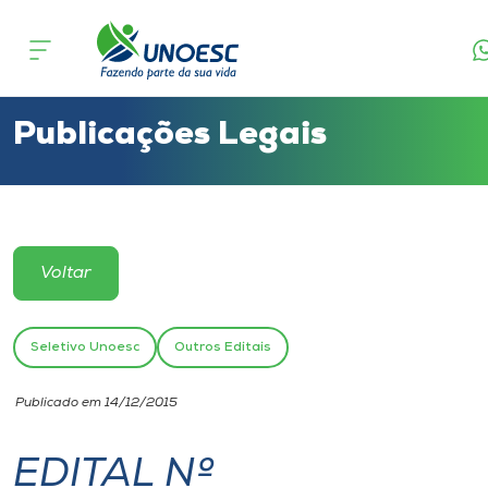
Cursos
Onde estamos
Publicações Legais
Pesquisa
Atendimento ao Estudante
Voltar
Portal de Ensino
Seletivo Unoesc
Outros Editais
A
Publicado em 14/12/2015
Unoesc
EDITAL Nº
Internacionalização