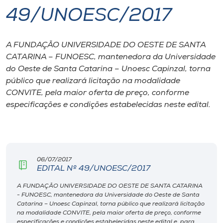
49/UNOESC/2017
I.nova
A FUNDAÇÃO UNIVERSIDADE DO OESTE DE SANTA
Diplomados
CATARINA – FUNOESC, mantenedora da Universidade
do Oeste de Santa Catarina – Unoesc Capinzal, torna
Cultura
público que realizará licitação na modalidade
CONVITE, pela maior oferta de preço, conforme
especificações e condições estabelecidas neste edital.
CPA
Biblioteca
06/07/2017
Editora
EDITAL Nº 49/UNOESC/2017
A FUNDAÇÃO UNIVERSIDADE DO OESTE DE SANTA CATARINA
- FUNOESC, mantenedora da Universidade do Oeste de Santa
Rádio
Catarina – Unoesc Capinzal, torna público que realizará licitação
na modalidade CONVITE, pela maior oferta de preço, conforme
especificações e condições estabelecidas neste edital e, para