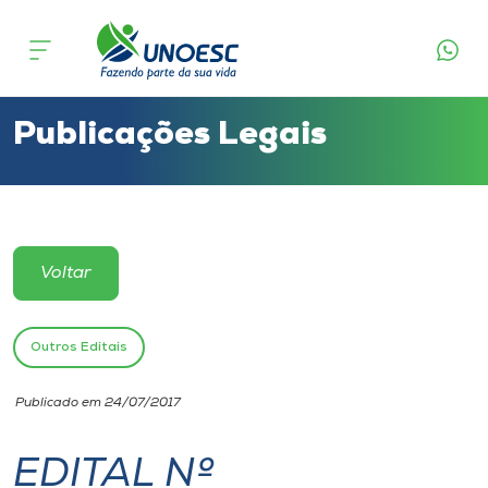
Cursos
Onde estamos
Publicações Legais
Pesquisa
Atendimento ao Estudante
Voltar
Portal de Ensino
Outros Editais
A
Publicado em 24/07/2017
Unoesc
EDITAL Nº
Internacionalização