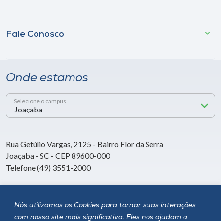
Fale Conosco
Onde estamos
Selecione o campus
Rua Getúlio Vargas, 2125 - Bairro Flor da Serra
Joaçaba - SC - CEP 89600-000
Telefone (49) 3551-2000
Siga a Unoesc
Nós utilizamos os Cookies para tornar suas interações
com nosso site mais significativa. Eles nos ajudam a