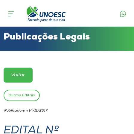
Cursos
Onde estamos
Publicações Legais
Pesquisa
Atendimento ao Estudante
Voltar
Portal de Ensino
Outros Editais
A
Publicado em 14/11/2017
Unoesc
EDITAL Nº
Internacionalização