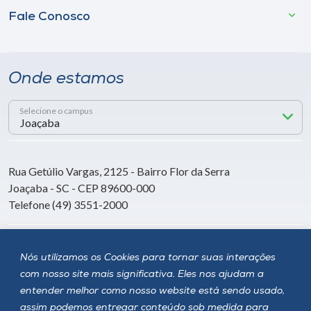
Fale Conosco
Onde estamos
Selecione o campus
Rua Getúlio Vargas, 2125 - Bairro Flor da Serra
Joaçaba - SC - CEP 89600-000
Telefone (49) 3551-2000
Siga a Unoesc
Nós utilizamos os Cookies para tornar suas interações
com nosso site mais significativa. Eles nos ajudam a
entender melhor como nosso website está sendo usado,
assim podemos entregar conteúdo sob medida para