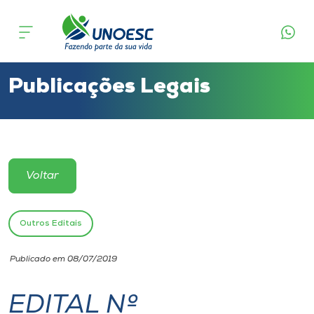
Cursos
Onde estamos
Publicações Legais
Pesquisa
Atendimento ao Estudante
Voltar
Portal de Ensino
Outros Editais
A
Publicado em 08/07/2019
Unoesc
EDITAL Nº
Internacionalização