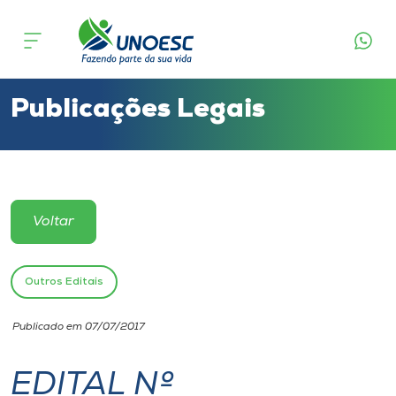
Cursos
Onde estamos
Publicações Legais
Pesquisa
Atendimento ao Estudante
Voltar
Portal de Ensino
Outros Editais
A
Publicado em 07/07/2017
Unoesc
EDITAL Nº
Internacionalização