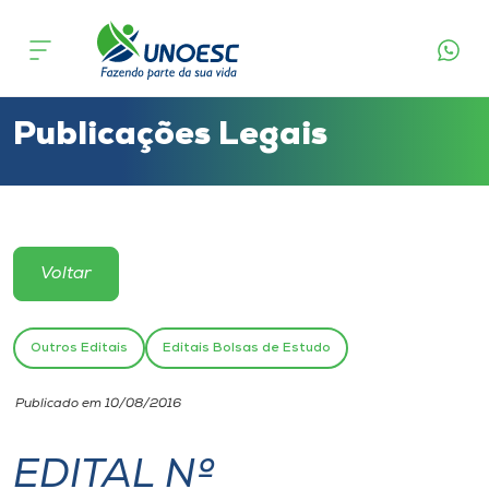
Cursos
Onde estamos
Publicações Legais
Pesquisa
Atendimento ao Estudante
Voltar
Portal de Ensino
Outros Editais
Editais Bolsas de Estudo
A
Publicado em 10/08/2016
Unoesc
EDITAL Nº
Internacionalização