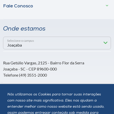
Fale Conosco
Onde estamos
Selecione o campus
Rua Getúlio Vargas, 2125 - Bairro Flor da Serra
Joaçaba - SC - CEP 89600-000
Telefone (49) 3551-2000
Siga a Unoesc
Nós utilizamos os Cookies para tornar suas interações
com nosso site mais significativa. Eles nos ajudam a
entender melhor como nosso website está sendo usado,
assim podemos entregar conteúdo sob medida para