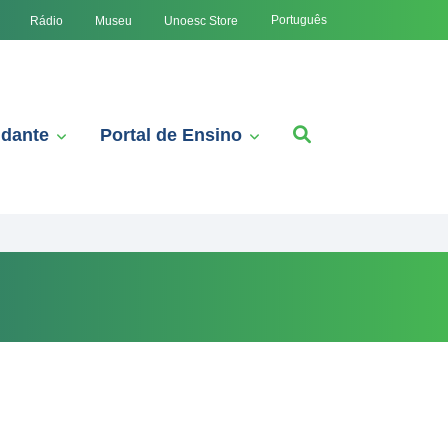
Português
Rádio
Museu
Unoesc Store
udante
Portal de Ensino