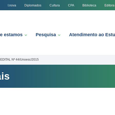
I.nova
Diplomados
Cultura
CPA
Biblioteca
Editora
e estamos
Pesquisa
Atendimento ao Est
EDITAL Nº 44/Unoesc/2015
is