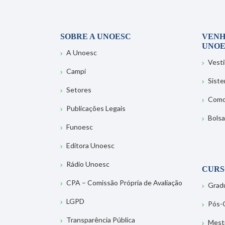
SOBRE A UNOESC
VENH
UNOE
A Unoesc
Vesti
Campi
Sist
Setores
Como
Publicações Legais
Bolsa
Funoesc
Editora Unoesc
Rádio Unoesc
CURS
CPA – Comissão Própria de Avaliação
Grad
LGPD
Pós-
Transparência Pública
Mest