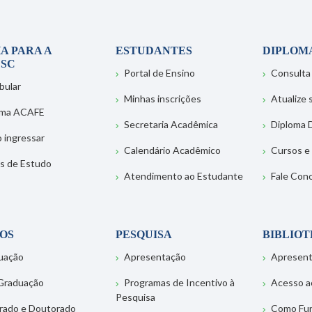
A PARA A
ESTUDANTES
DIPLOM
SC
Portal de Ensino
Consulta
bular
Minhas inscrições
Atualize
ema ACAFE
Secretaria Acadêmica
Diploma D
 ingressar
Calendário Acadêmico
Cursos e
s de Estudo
Atendimento ao Estudante
Fale Con
OS
PESQUISA
BIBLIO
uação
Apresentação
Apresen
Graduação
Programas de Incentivo à
Acesso a
Pesquisa
rado e Doutorado
Como Fu