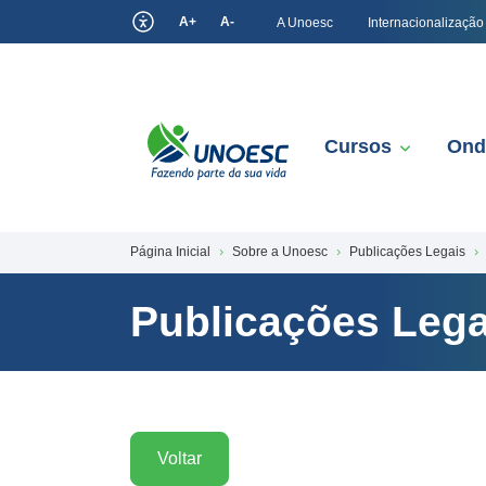
A+
A-
A Unoesc
Internacionalização
Cursos
Ond
Página Inicial
Sobre a Unoesc
Publicações Legais
Publicações Lega
Voltar