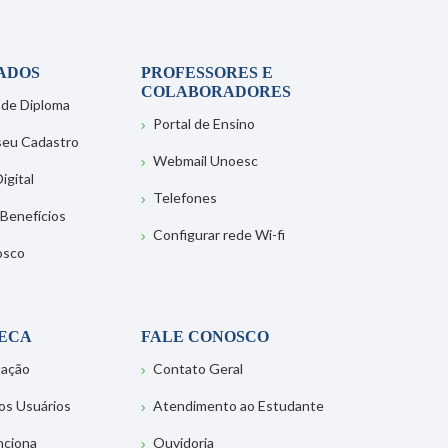
ADOS
PROFESSORES E
COLABORADORES
 de Diploma
Portal de Ensino
 seu Cadastro
Webmail Unoesc
igital
Telefones
 Benefícios
Configurar rede Wi-fi
osco
TECA
FALE CONOSCO
tação
Contato Geral
os Usuários
Atendimento ao Estudante
nciona
Ouvidoria