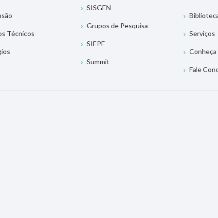
SISGEN
nsão
Bibliotec
Grupos de Pesquisa
os Técnicos
Serviços
SIEPE
gios
Conheça 
Summit
Fale Con