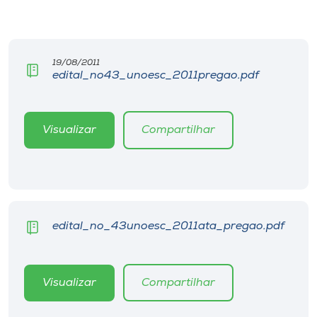
Museu
Unoesc
19/08/2011
Store
edital_no43_unoesc_2011pregao.pdf
Visualizar
Compartilhar
Selecione
o idioma
A+
A-
edital_no_43unoesc_2011ata_pregao.pdf
Visualizar
Compartilhar