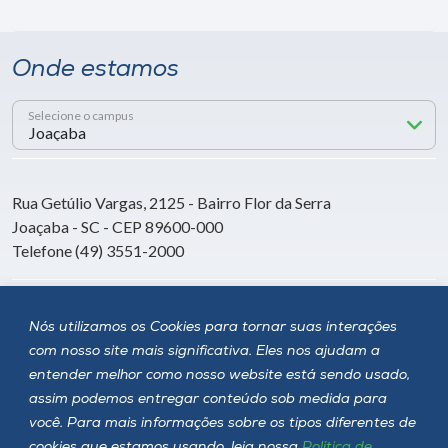
Onde estamos
Selecione o campus
Rua Getúlio Vargas, 2125 - Bairro Flor da Serra
Joaçaba - SC - CEP 89600-000
Telefone (49) 3551-2000
Siga a Unoesc
Nós utilizamos os Cookies para tornar suas interações
com nosso site mais significativa. Eles nos ajudam a
entender melhor como nosso website está sendo usado,
assim podemos entregar conteúdo sob medida para
você. Para mais informações sobre os tipos diferentes de
cookies que estamos usando, leia nossa
Política de