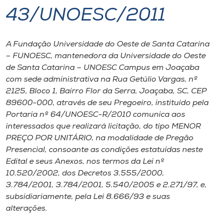
43/UNOESC/2011
I.nova
A Fundação Universidade do Oeste de Santa Catarina
Diplomados
– FUNOESC, mantenedora da Universidade do Oeste
de Santa Catarina – UNOESC Campus em Joaçaba
Cultura
com sede administrativa na Rua Getúlio Vargas, nº
2125, Bloco 1, Bairro Flor da Serra, Joaçaba, SC, CEP
89600-000, através de seu Pregoeiro, instituído pela
CPA
Portaria nº 64/UNOESC-R/2010 comunica aos
interessados que realizará licitação, do tipo MENOR
Biblioteca
PREÇO POR UNITÁRIO, na modalidade de Pregão
Presencial, consoante as condições estatuídas neste
Edital e seus Anexos, nos termos da Lei nº
Editora
10.520/2002, dos Decretos 3.555/2000,
3.784/2001, 3.784/2001, 5.540/2005 e 2.271/97, e,
Rádio
subsidiariamente, pela Lei 8.666/93 e suas
alterações.