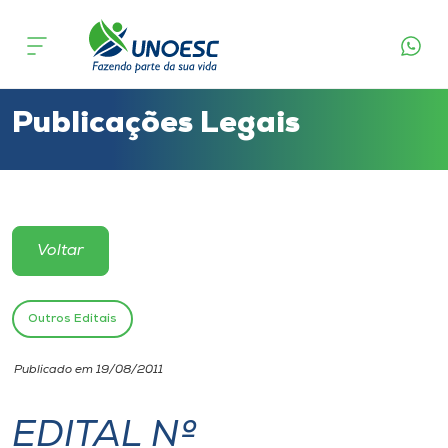
Cursos
Onde estamos
Publicações Legais
Pesquisa
Atendimento ao Estudante
Voltar
Portal de Ensino
Outros Editais
A
Publicado em 19/08/2011
Unoesc
EDITAL Nº
Internacionalização