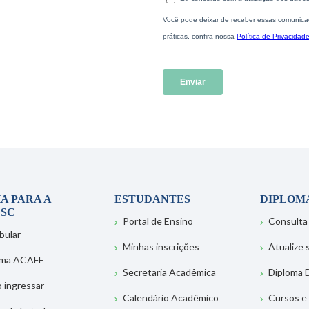
A PARA A
ESTUDANTES
DIPLOM
SC
Portal de Ensino
Consulta
bular
Minhas inscrições
Atualize
ema ACAFE
Secretaria Acadêmica
Diploma D
 ingressar
Calendário Acadêmico
Cursos e