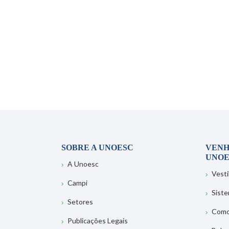
SOBRE A UNOESC
VENH
UNOE
A Unoesc
Vesti
Campi
Sist
Setores
Como
Publicações Legais