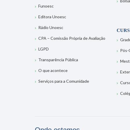
Bolsa
Funoesc
Editora Unoesc
Rádio Unoesc
CURS
CPA – Comissão Própria de Avaliação
Grad
LGPD
Pós-
Transparência Pública
Mest
O que acontece
Exte
Serviços para a Comunidade
Curs
Colé
Onde estamos