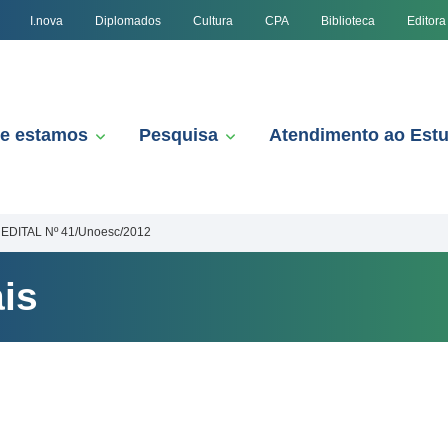
I.nova
Diplomados
Cultura
CPA
Biblioteca
Editora
e estamos
Pesquisa
Atendimento ao Est
EDITAL Nº 41/Unoesc/2012
is