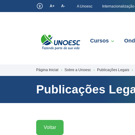
A+
A-
A Unoesc
Internacionalização
Cursos
Ond
Página Inicial
Sobre a Unoesc
Publicações Legais
Publicações Lega
Voltar