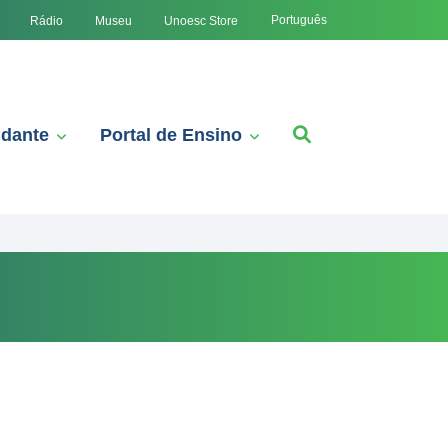
Português
Rádio
Museu
Unoesc Store
udante
Portal de Ensino