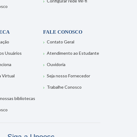
Configurar rede Wi-fi
osco
TECA
FALE CONOSCO
tação
Contato Geral
os Usuários
Atendimento ao Estudante
nciona
Ouvidoria
a Virtual
Seja nosso Fornecedor
Trabalhe Conosco
nossas bibliotecas
osco
Siga a Unoesc