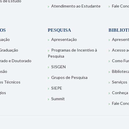
s de Estudo
Atendimento ao Estudante
Fale Con
OS
PESQUISA
BIBLIO
uação
Apresentação
Apresen
Graduação
Programas de Incentivo à
Acesso a
Pesquisa
rado e Doutorado
Como Fu
SISGEN
nsão
Bibliotec
Grupos de Pesquisa
os Técnicos
Serviços
SIEPE
gios
Conheça 
Summit
Fale Con