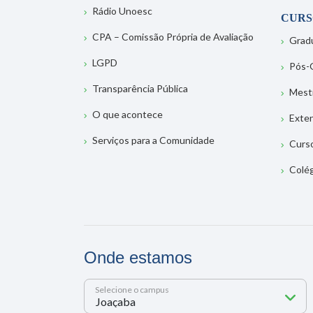
Rádio Unoesc
CURS
CPA – Comissão Própria de Avaliação
Grad
LGPD
Pós-
Transparência Pública
Mest
O que acontece
Exte
Serviços para a Comunidade
Curs
Colé
Onde estamos
Selecione o campus