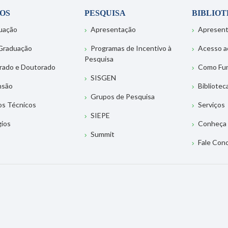
OS
PESQUISA
BIBLIO
uação
Apresentação
Apresen
Graduação
Programas de Incentivo à
Acesso a
Pesquisa
rado e Doutorado
Como Fu
SISGEN
nsão
Bibliotec
Grupos de Pesquisa
os Técnicos
Serviços
SIEPE
gios
Conheça 
Summit
Fale Con