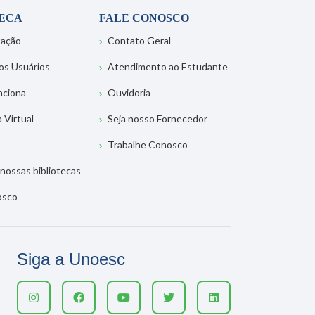
TECA
FALE CONOSCO
tação
Contato Geral
os Usuários
Atendimento ao Estudante
nciona
Ouvidoria
a Virtual
Seja nosso Fornecedor
Trabalhe Conosco
nossas bibliotecas
osco
Siga a Unoesc