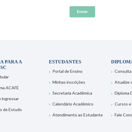
A PARA A
ESTUDANTES
DIPLOM
SC
Portal de Ensino
Consulta
bular
Minhas inscrições
Atualize
ema ACAFE
Secretaria Acadêmica
Diploma D
 ingressar
Calendário Acadêmico
Cursos e
s de Estudo
Atendimento ao Estudante
Fale Con