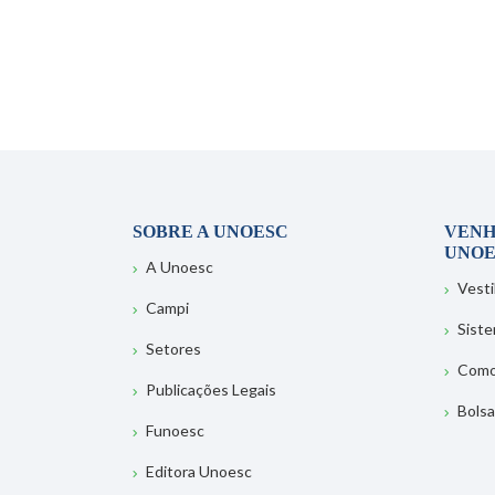
SOBRE A UNOESC
VENH
UNOE
A Unoesc
Vesti
Campi
Sist
Setores
Como
Publicações Legais
Bolsa
Funoesc
Editora Unoesc