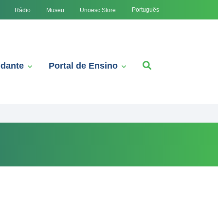
Português
Rádio
Museu
Unoesc Store
udante
Portal de Ensino