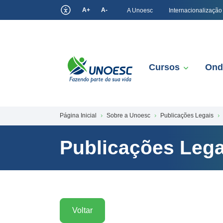
A+
A-
A Unoesc
Internacionalização
Cursos
Ond
Página Inicial
Sobre a Unoesc
Publicações Legais
Publicações Lega
Voltar