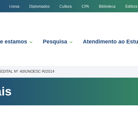
I.nova
Diplomados
Cultura
CPA
Biblioteca
Editora
e estamos
Pesquisa
Atendimento ao Est
EDITAL Nº. 40/UNOESC-R/2014
is